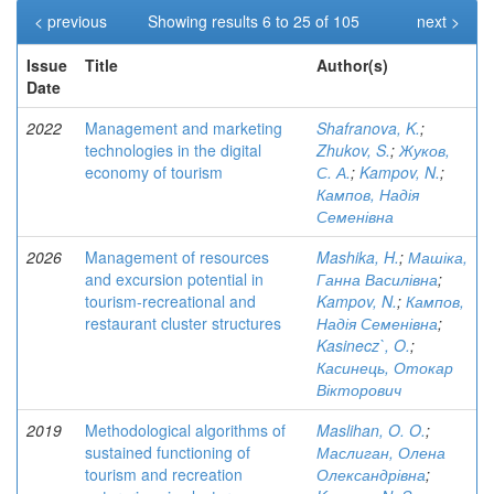
< previous
Showing results 6 to 25 of 105
next >
Issue
Title
Author(s)
Date
2022
Management and marketing
Shafranova, K.
;
technologies in the digital
Zhukov, S.
;
Жуков,
economy of tourism
С. А.
;
Kampov, N.
;
Кампов, Надія
Семенівна
2026
Management of resources
Mashika, H.
;
Машіка,
and excursion potential in
Ганна Василівна
;
tourism-recreational and
Kampov, N.
;
Кампов,
restaurant cluster structures
Надія Семенівна
;
Kasinecz`, O.
;
Касинець, Отокар
Вікторович
2019
Methodological algorithms of
Maslihan, O. O.
;
sustained functioning of
Маслиган, Олена
tourism and recreation
Олександрівна
;