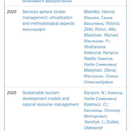
можливості використання
2023
Services sphere cluster
Mashika, Hanna
;
management: virtualization
Машіка, Ганна
and methodological aspects:
Василівна
;
Victoria,
монографія
Zelic
;
Kiziun, Alla
;
Maslyhan, Roman
;
Маслиган, Р.
;
Shafranova,
Kateryna
;
Kampov,
Nadiia
;
Кампов,
Надія Семенівна
;
Maslyhan, Olena
;
Маслиган, Олена
Олександрівна
2025
Sustainable tourism:
Kampov, N.
;
Кампов,
development models and
Надія Семенівна
;
natural resourse management
Kasinecz, O.
;
Касинець, Отокар
Вікторович
;
Yanchyk, I.
;
Dubka,
Oleksandr