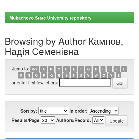
Mukachevo State University repository
Browsing by Author Кампов,
Надія Семенівна
Jump to:
0-9
A
B
C
D
E
F
G
H
I
J
K
L
M
N
O
P
Q
R
S
T
U
V
W
X
Y
Z
or enter first few letters:
Sort by:
In order:
Results/Page
Authors/Record: