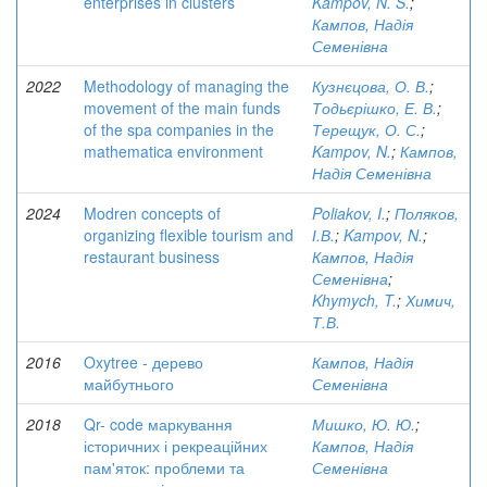
enterprises in clusters
Kampov, N. S.
;
Кампов, Надія
Семенівна
2022
Methodology of managing the
Кузнєцова, О. В.
;
movement of the main funds
Тодьєрішко, Е. В.
;
of the spa companies in the
Терещук, О. С.
;
mathematica environment
Kampov, N.
;
Кампов,
Надія Семенівна
2024
Modren concepts of
Poliakov, I.
;
Поляков,
organizing flexible tourism and
І.В.
;
Kampov, N.
;
restaurant business
Кампов, Надія
Семенівна
;
Khymych, T.
;
Химич,
Т.В.
2016
Oxytree - дерево
Кампов, Надія
майбутнього
Семенівна
2018
Qr- code маркування
Мишко, Ю. Ю.
;
історичних і рекреаційних
Кампов, Надія
пам'яток: проблеми та
Семенівна