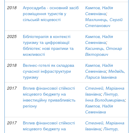
2018
Агросадиба - основний засіб
Кампов, Надія
розміщення туристів у
Семенівна
;
сільській місцевості
Махлинець, Сергій
Степанович
2025
Бібліотерапія в контексті
Кампов, Надія
туризму та цифровізації
Семенівна
;
бібліотек: нові практики та
Касинець, Отокар
можливості
Вікторович
2018
Велнес-готелі як складова
Кампов, Надія
сучасної інфраструктури
Семенівна
;
Медвідь,
туризму
Лариса Іванівна
2017
Вплив фінансової стійкості
Стегней, Маріанна
місцевого бюджету на
Іванівна
;
Лінтур,
інвестиційну привабливість
Інна Володимирівна
;
регіону
Кампов, Надія
Семенівна
2017
Вплив фінансової стійкості
Стегней, Маріанна
місцевого бюджету на
Іванівна
;
Лінтур,