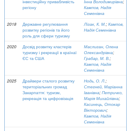
інвестиційну привабливість
Інна Володимирівна
;
регіону
Кампов, Надія
Семенівна
2018
Державне регулювання
Лізак, К. М.
;
Кампов,
розвитку регіонів та його
Надія Семенівна
роль для сфери туризму
2020
Досвід розвитку кластерів
Маслиган, Олена
туризму і рекреації в країнаї
Олександрівна
;
ЄС та США
Грабар, М. В.
;
Кампов, Надія
Семенівна
2025
Драйвери сталого розвитку
Нодь, О. Л.
;
територіальних громад
Стегней, Маріанна
Закарпаття: туризм,
Іванівна
;
Петричко,
рекреація та цифровізація
Марія Михайлівна
;
Касинець, Отокар
Вікторович
;
Кампов, Надія
Семенівна