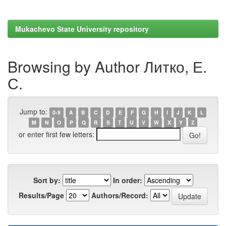
Mukachevo State University repository
Browsing by Author Литко, Е.
С.
Jump to:
0-9
A
B
C
D
E
F
G
H
I
J
K
L
M
N
O
P
Q
R
S
T
U
V
W
X
Y
Z
or enter first few letters:
Sort by:
In order:
Results/Page
Authors/Record: