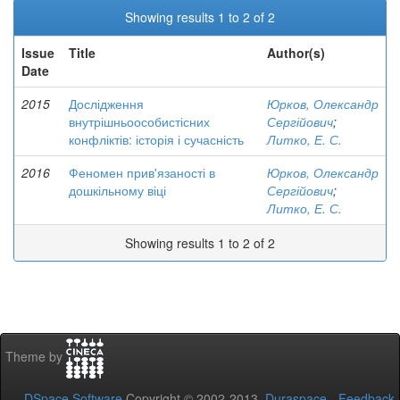
Showing results 1 to 2 of 2
Issue
Title
Author(s)
Date
2015
Дослідження
Юрков, Олександр
внутрішньоособистісних
Сергійович
;
конфліктів: історія і сучасність
Литко, Е. С.
2016
Феномен прив'язаності в
Юрков, Олександр
дошкільному віці
Сергійович
;
Литко, Е. С.
Showing results 1 to 2 of 2
Theme by
DSpace Software
Copyright © 2002-2013
Duraspace
-
Feedback