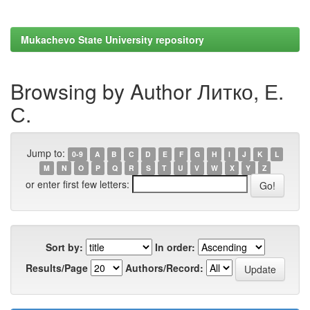
Mukachevo State University repository
Browsing by Author Литко, Е.
С.
Jump to:
0-9
A
B
C
D
E
F
G
H
I
J
K
L
M
N
O
P
Q
R
S
T
U
V
W
X
Y
Z
or enter first few letters:
Sort by:
In order:
Results/Page
Authors/Record: