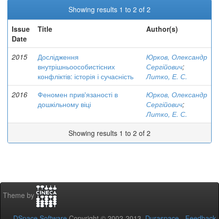
Showing results 1 to 2 of 2
Issue
Title
Author(s)
Date
2015
Дослідження
Юрков, Олександр
внутрішньоособистісних
Сергійович
;
конфліктів: історія і сучасність
Литко, Е. С.
2016
Феномен прив'язаності в
Юрков, Олександр
дошкільному віці
Сергійович
;
Литко, Е. С.
Showing results 1 to 2 of 2
Theme by
DSpace Software
Copyright © 2002-2013
Duraspace
-
Feedback