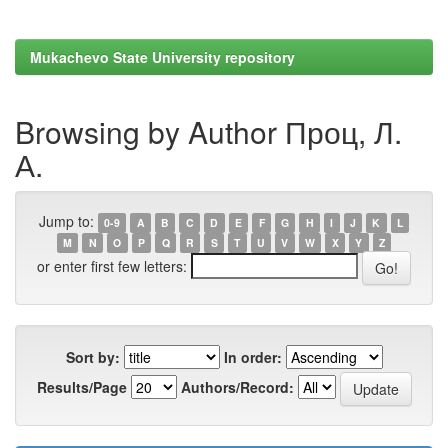
Mukachevo State University repository
Browsing by Author Проц, Л.
А.
Jump to:
0-9
A
B
C
D
E
F
G
H
I
J
K
L
M
N
O
P
Q
R
S
T
U
V
W
X
Y
Z
or enter first few letters:
Sort by:
In order:
Results/Page
Authors/Record: