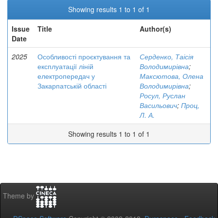
Showing results 1 to 1 of 1
Issue
Title
Author(s)
Date
2025
Особливості проєктування та
Серденко, Таісія
експлуатації ліній
Володимирівна
;
електропередач у
Максютова, Олена
Закарпатській області
Володимирівна
;
Росул, Руслан
Васильович
;
Проц,
Л. А.
Showing results 1 to 1 of 1
Theme by