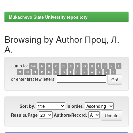
Mukachevo State University repository
Browsing by Author Проц, Л.
А.
Jump to:
0-9
A
B
C
D
E
F
G
H
I
J
K
L
M
N
O
P
Q
R
S
T
U
V
W
X
Y
Z
or enter first few letters:
Sort by:
In order:
Results/Page
Authors/Record: