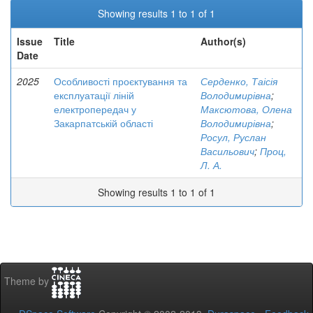
Showing results 1 to 1 of 1
Issue
Title
Author(s)
Date
2025
Особливості проєктування та
Серденко, Таісія
експлуатації ліній
Володимирівна
;
електропередач у
Максютова, Олена
Закарпатській області
Володимирівна
;
Росул, Руслан
Васильович
;
Проц,
Л. А.
Showing results 1 to 1 of 1
Theme by