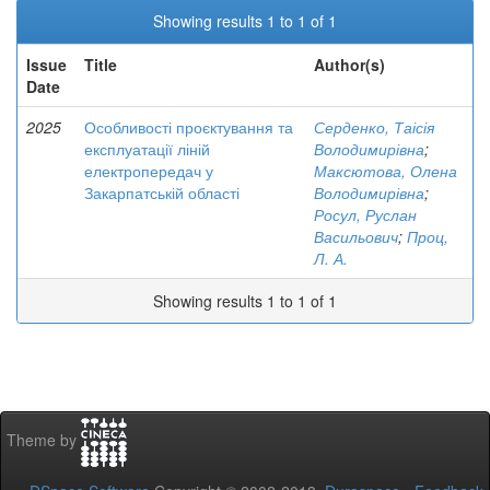
Showing results 1 to 1 of 1
Issue
Title
Author(s)
Date
2025
Особливості проєктування та
Серденко, Таісія
експлуатації ліній
Володимирівна
;
електропередач у
Максютова, Олена
Закарпатській області
Володимирівна
;
Росул, Руслан
Васильович
;
Проц,
Л. А.
Showing results 1 to 1 of 1
Theme by