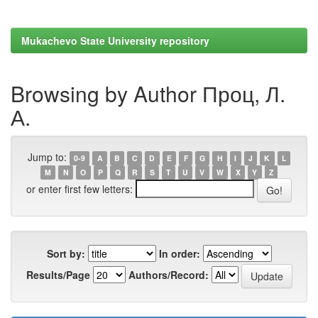
Mukachevo State University repository
Browsing by Author Проц, Л.
А.
Jump to:
0-9
A
B
C
D
E
F
G
H
I
J
K
L
M
N
O
P
Q
R
S
T
U
V
W
X
Y
Z
or enter first few letters:
Sort by:
In order:
Results/Page
Authors/Record: