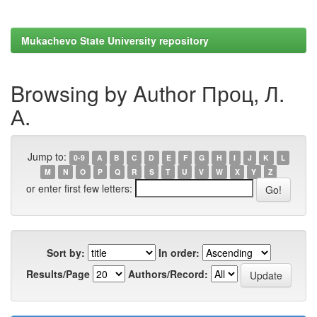
Mukachevo State University repository
Browsing by Author Проц, Л.
А.
Jump to:
0-9
A
B
C
D
E
F
G
H
I
J
K
L
M
N
O
P
Q
R
S
T
U
V
W
X
Y
Z
or enter first few letters:
Sort by:
In order:
Results/Page
Authors/Record: