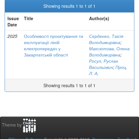
Showing results 1 to 1 of 1
Issue
Title
Author(s)
Date
2025
Особливості проєктування та
Серденко, Таісія
експлуатації ліній
Володимирівна
;
електропередач у
Максютова, Олена
Закарпатській області
Володимирівна
;
Росул, Руслан
Васильович
;
Проц,
Л. А.
Showing results 1 to 1 of 1
Theme by