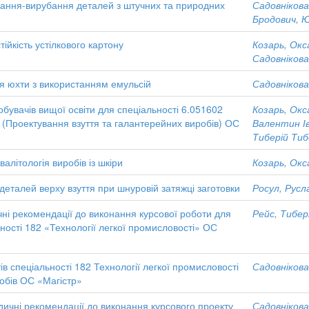
ання-вирубання деталей з штучних та природних
Садовнікова
Бродович, 
йкість устілкового картону
Козарь, Окс
Садовнікова
я юхти з використанням емульсій
Садовнікова
обувачів вищої освіти для спеціальності 6.051602
Козарь, Окс
» (Проектування взуття та галантерейних виробів) ОС
Валентин І
Тиберій Тиб
алітологія виробів із шкіри
Козарь, Окс
еталей верху взуття при шнуровій затяжці заготовки
Росул, Русл
ичні рекомендації до виконання курсової роботи для
Рейс, Тибер
ності 182 «Технології легкої промисловості» ОС
в спеціальності 182 Технології легкої промисловості
Садовнікова
обів ОС «Магістр»
дичні рекомендації до виконання курсового проекту
Садовнікова