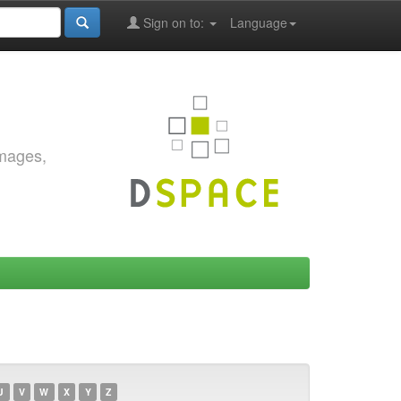
Sign on to:
Language
images,
U
V
W
X
Y
Z