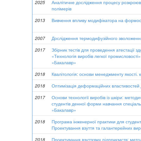
2025
Аналітичне дослідження процесу розкроюв
полімерів
2013
Вивчення впливу модифікатора на формості
2007
Дослідження термодифузійного зволоженн
2017
Збірник тестів для проведення атестації зд
«Технологія виробів легкої промисловості
«Бакалавр»
2018
Квалітологія: основи менеджменту якості. кв
2018
Оптимізація деформаційних властивостей д
2017
Основи технології виробів із шкіри: метод
студентів денної форми навчання спеціаль
«Бакалавр»
2018
Програма інженерної практики для студенті
Проектування взуття та галантерейних вир
2018
Проектування взуттєвих підприємств: мето