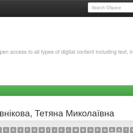
 access to all types of digital content including text, 
внікова, Тетяна Миколаївна
C
D
E
F
G
H
I
J
K
L
M
N
O
P
Q
R
S
T