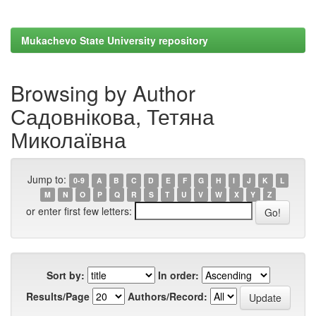
Mukachevo State University repository
Browsing by Author
Садовнікова, Тетяна
Миколаївна
Jump to:
0-9
A
B
C
D
E
F
G
H
I
J
K
L
M
N
O
P
Q
R
S
T
U
V
W
X
Y
Z
or enter first few letters:
Sort by:
In order:
Results/Page
Authors/Record: