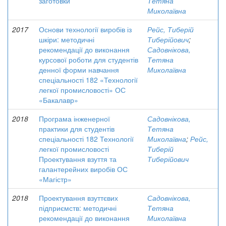
заготовки
Тетяна
Миколаївна
2017
Основи технології виробів із
Рейс, Тиберій
шкіри: методичні
Тиберійович
;
рекомендації до виконання
Садовнікова,
курсової роботи для студентів
Тетяна
денної форми навчання
Миколаївна
спеціальності 182 «Технології
легкої промисловості» ОС
«Бакалавр»
2018
Програма інженерної
Садовнікова,
практики для студентів
Тетяна
спеціальності 182 Технології
Миколаївна
;
Рейс,
легкої промисловості
Тиберій
Проектування взуття та
Тиберійович
галантерейних виробів ОС
«Магістр»
2018
Проектування взуттєвих
Садовнікова,
підприємств: методичні
Тетяна
рекомендації до виконання
Миколаївна