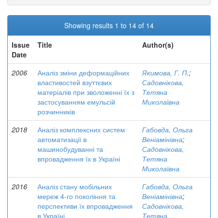
Showing results 1 to 14 of 14
Issue
Title
Author(s)
Date
2006
Аналіз зміни деформаційних
Якимова, Г. П.
;
властивостей взуттєвих
Садовнікова,
матеріалів при зволоженні їх з
Тетяна
застосуванням емульсій
Миколаївна
розчинників
2018
Аналіз комплексних систем
Габовда, Ольга
автоматизації в
Веніамінівна
;
машинобудуванні та
Садовнікова,
впровадження їх в Україні
Тетяна
Миколаївна
2016
Аналіз стану мобільних
Габовда, Ольга
мереж 4-го покоління та
Веніамінівна
;
перспективи їх впровадження
Садовнікова,
в Україні
Тетяна