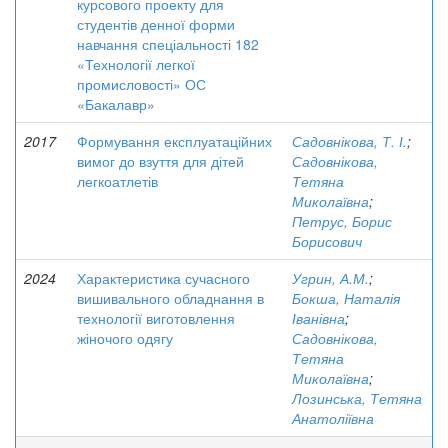
курсового проекту для
студентів денної форми
навчання спеціальності 182
«Технології легкої
промисловості» ОС
«Бакалавр»
2017
Формування експлуатаційних
Садовнікова, Т. І.
;
вимог до взуття для дітей
Садовнікова,
легкоатлетів
Тетяна
Миколаївна
;
Петрус, Борис
Борисович
2024
Характеристика сучасного
Угрин, А.М.
;
вишивального обладнання в
Бокша, Наталія
технології виготовлення
Іванівна
;
жіночого одягу
Садовнікова,
Тетяна
Миколаївна
;
Лозинська, Тетяна
Анатоліївна