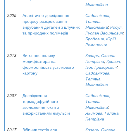
Миколаївна
2025
Аналітичне дослідження
Садовнікова,
процесу розкроювання-
Тетяна
вирубання деталей з штучних
Миколаївна
;
Росул,
та природних полімерів
Руслан Васильович
;
Бродович, Юрій
Романович
2013
Вивчення впливу
Козарь, Оксана
модифікатора на
Петрівна
;
Кривич,
формостійкість устілкового
Ігор Григорович
;
картону
Садовнікова,
Тетяна
Миколаївна
2007
Дослідження
Садовнікова,
термодифузійного
Тетяна
зволоження юхти з
Миколаївна
;
використанням емульсій
Якимова, Галина
Петрівна
2017
Збірник тестів для
Козарь, Оксана