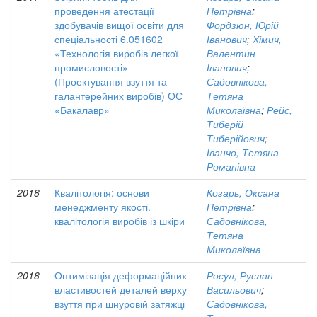
проведення атестації
Петрівна
;
здобувачів вищої освіти для
Фордзюн, Юрій
спеціальності 6.051602
Іванович
;
Хімич,
«Технологія виробів легкої
Валентин
промисловості»
Іванович
;
(Проектування взуття та
Садовнікова,
галантерейних виробів) ОС
Тетяна
«Бакалавр»
Миколаївна
;
Рейс,
Тиберій
Тиберійович
;
Іванчо, Тетяна
Романівна
2018
Квалітологія: основи
Козарь, Оксана
менеджменту якості.
Петрівна
;
квалітологія виробів із шкіри
Садовнікова,
Тетяна
Миколаївна
2018
Оптимізація деформаційних
Росул, Руслан
властивостей деталей верху
Васильович
;
взуття при шнуровій затяжці
Садовнікова,