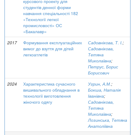
курсового проекту для
студентів денної форми
навчання спеціальності 182
«Технології легкої
промисловості» ОС
«Бакалавр»
2017
Формування експлуатаційних
Садовнікова, Т. І.
;
вимог до взуття для дітей
Садовнікова,
легкоатлетів
Тетяна
Миколаївна
;
Петрус, Борис
Борисович
2024
Характеристика сучасного
Угрин, А.М.
;
вишивального обладнання в
Бокша, Наталія
технології виготовлення
Іванівна
;
жіночого одягу
Садовнікова,
Тетяна
Миколаївна
;
Лозинська, Тетяна
Анатоліївна