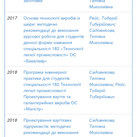
заготовки
Тетяна
Миколаївна
2017
Основи технології виробів із
Рейс, Тиберій
шкіри: методичні
Тиберійович
;
рекомендації до виконання
Садовнікова,
курсової роботи для студентів
Тетяна
денної форми навчання
Миколаївна
спеціальності 182 «Технології
легкої промисловості» ОС
«Бакалавр»
2018
Програма інженерної
Садовнікова,
практики для студентів
Тетяна
спеціальності 182 Технології
Миколаївна
;
Рейс,
легкої промисловості
Тиберій
Проектування взуття та
Тиберійович
галантерейних виробів ОС
«Магістр»
2018
Проектування взуттєвих
Садовнікова,
підприємств: методичні
Тетяна
рекомендації до виконання
Миколаївна