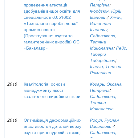
проведення атестації
Петрівна
;
здобувачів вищої освіти для
Фордзюн, Юрій
спеціальності 6.051602
Іванович
;
Хімич,
«Технологія виробів легкої
Валентин
промисловості»
Іванович
;
(Проектування взуття та
Садовнікова,
галантерейних виробів) ОС
Тетяна
«Бакалавр»
Миколаївна
;
Рейс,
Тиберій
Тиберійович
;
Іванчо, Тетяна
Романівна
2018
Квалітологія: основи
Козарь, Оксана
менеджменту якості.
Петрівна
;
квалітологія виробів із шкіри
Садовнікова,
Тетяна
Миколаївна
2018
Оптимізація деформаційних
Росул, Руслан
властивостей деталей верху
Васильович
;
взуття при шнуровій затяжці
Садовнікова,