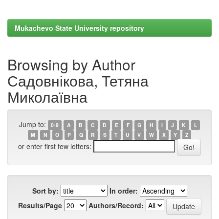
Mukachevo State University repository
Browsing by Author
Садовнікова, Тетяна
Миколаївна
Jump to:
0-9
A
B
C
D
E
F
G
H
I
J
K
L
M
N
O
P
Q
R
S
T
U
V
W
X
Y
Z
or enter first few letters:
Sort by:
In order:
Results/Page
Authors/Record: