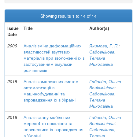
Showing results 1 to 14 of 14
Issue
Title
Author(s)
Date
2006
Аналіз зміни деформаційних
Якимова, Г. П.
;
властивостей взуттєвих
Садовнікова,
матеріалів при зволоженні їх з
Тетяна
застосуванням емульсій
Миколаївна
розчинників
2018
Аналіз комплексних систем
Габовда, Ольга
автоматизації в
Веніамінівна
;
машинобудуванні та
Садовнікова,
впровадження їх в Україні
Тетяна
Миколаївна
2016
Аналіз стану мобільних
Габовда, Ольга
мереж 4-го покоління та
Веніамінівна
;
перспективи їх впровадження
Садовнікова,
в Україні
Тетяна