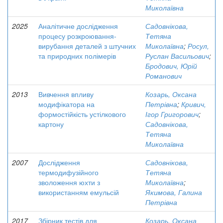
Миколаївна
2025
Аналітичне дослідження
Садовнікова,
процесу розкроювання-
Тетяна
вирубання деталей з штучних
Миколаївна
;
Росул,
та природних полімерів
Руслан Васильович
;
Бродович, Юрій
Романович
2013
Вивчення впливу
Козарь, Оксана
модифікатора на
Петрівна
;
Кривич,
формостійкість устілкового
Ігор Григорович
;
картону
Садовнікова,
Тетяна
Миколаївна
2007
Дослідження
Садовнікова,
термодифузійного
Тетяна
зволоження юхти з
Миколаївна
;
використанням емульсій
Якимова, Галина
Петрівна
2017
Збірник тестів для
Козарь, Оксана