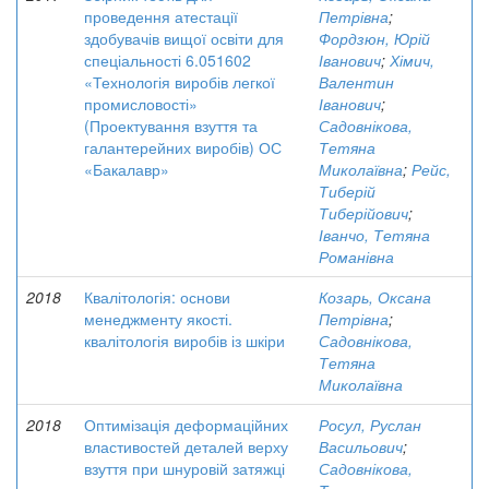
проведення атестації
Петрівна
;
здобувачів вищої освіти для
Фордзюн, Юрій
спеціальності 6.051602
Іванович
;
Хімич,
«Технологія виробів легкої
Валентин
промисловості»
Іванович
;
(Проектування взуття та
Садовнікова,
галантерейних виробів) ОС
Тетяна
«Бакалавр»
Миколаївна
;
Рейс,
Тиберій
Тиберійович
;
Іванчо, Тетяна
Романівна
2018
Квалітологія: основи
Козарь, Оксана
менеджменту якості.
Петрівна
;
квалітологія виробів із шкіри
Садовнікова,
Тетяна
Миколаївна
2018
Оптимізація деформаційних
Росул, Руслан
властивостей деталей верху
Васильович
;
взуття при шнуровій затяжці
Садовнікова,