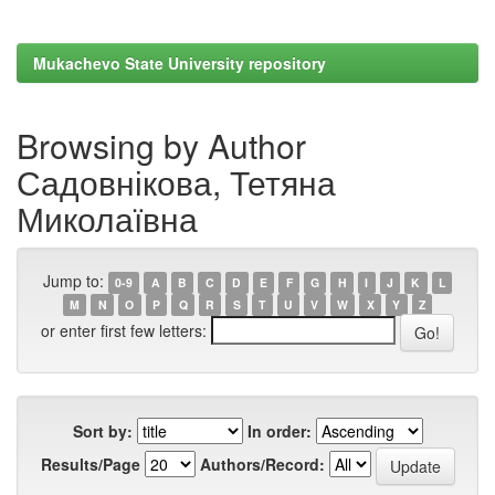
Mukachevo State University repository
Browsing by Author
Садовнікова, Тетяна
Миколаївна
Jump to:
0-9
A
B
C
D
E
F
G
H
I
J
K
L
M
N
O
P
Q
R
S
T
U
V
W
X
Y
Z
or enter first few letters:
Sort by:
In order:
Results/Page
Authors/Record: