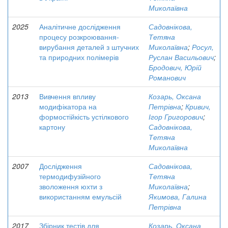
Миколаївна
2025
Аналітичне дослідження
Садовнікова,
процесу розкроювання-
Тетяна
вирубання деталей з штучних
Миколаївна
;
Росул,
та природних полімерів
Руслан Васильович
;
Бродович, Юрій
Романович
2013
Вивчення впливу
Козарь, Оксана
модифікатора на
Петрівна
;
Кривич,
формостійкість устілкового
Ігор Григорович
;
картону
Садовнікова,
Тетяна
Миколаївна
2007
Дослідження
Садовнікова,
термодифузійного
Тетяна
зволоження юхти з
Миколаївна
;
використанням емульсій
Якимова, Галина
Петрівна
2017
Збірник тестів для
Козарь, Оксана