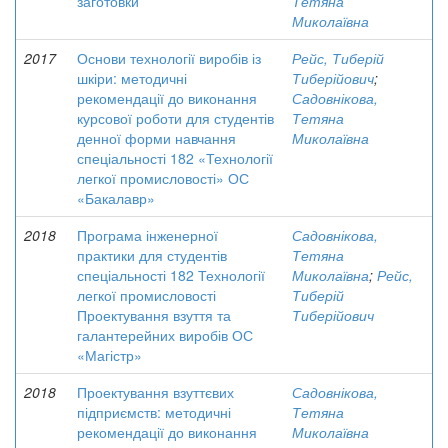
заготовки
Тетяна
Миколаївна
2017
Основи технології виробів із
Рейс, Тиберій
шкіри: методичні
Тиберійович
;
рекомендації до виконання
Садовнікова,
курсової роботи для студентів
Тетяна
денної форми навчання
Миколаївна
спеціальності 182 «Технології
легкої промисловості» ОС
«Бакалавр»
2018
Програма інженерної
Садовнікова,
практики для студентів
Тетяна
спеціальності 182 Технології
Миколаївна
;
Рейс,
легкої промисловості
Тиберій
Проектування взуття та
Тиберійович
галантерейних виробів ОС
«Магістр»
2018
Проектування взуттєвих
Садовнікова,
підприємств: методичні
Тетяна
рекомендації до виконання
Миколаївна