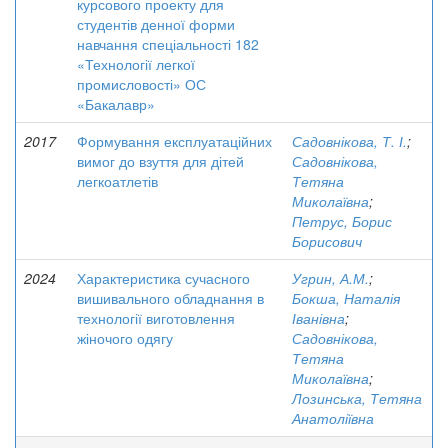
курсового проекту для
студентів денної форми
навчання спеціальності 182
«Технології легкої
промисловості» ОС
«Бакалавр»
2017
Формування експлуатаційних
Садовнікова, Т. І.
;
вимог до взуття для дітей
Садовнікова,
легкоатлетів
Тетяна
Миколаївна
;
Петрус, Борис
Борисович
2024
Характеристика сучасного
Угрин, А.М.
;
вишивального обладнання в
Бокша, Наталія
технології виготовлення
Іванівна
;
жіночого одягу
Садовнікова,
Тетяна
Миколаївна
;
Лозинська, Тетяна
Анатоліївна