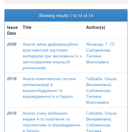
Showing results 1 to 14 of 14
Issue
Title
Author(s)
Date
2006
Аналіз зміни деформаційних
Якимова, Г. П.
;
властивостей взуттєвих
Садовнікова,
матеріалів при зволоженні їх з
Тетяна
застосуванням емульсій
Миколаївна
розчинників
2018
Аналіз комплексних систем
Габовда, Ольга
автоматизації в
Веніамінівна
;
машинобудуванні та
Садовнікова,
впровадження їх в Україні
Тетяна
Миколаївна
2016
Аналіз стану мобільних
Габовда, Ольга
мереж 4-го покоління та
Веніамінівна
;
перспективи їх впровадження
Садовнікова,
в Україні
Тетяна