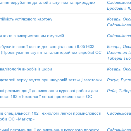
ання-вирубання деталей з штучних та природних
Садовнікова
Бродович, 
йкість устілкового картону
Козарь, Окс
Садовнікова
я юхти з використанням емульсій
Садовнікова
обувачів вищої освіти для спеціальності 6.051602
Козарь, Окс
» (Проектування взуття та галантерейних виробів) ОС
Валентин І
Тиберій Тиб
алітологія виробів із шкіри
Козарь, Окс
еталей верху взуття при шнуровій затяжці заготовки
Росул, Русл
ичні рекомендації до виконання курсової роботи для
Рейс, Тибер
ності 182 «Технології легкої промисловості» ОС
в спеціальності 182 Технології легкої промисловості
Садовнікова
обів ОС «Магістр»
дичні рекомендації до виконання курсового проекту
Садовнікова