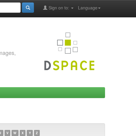
Sign on to:
Language
images,
U
V
W
X
Y
Z