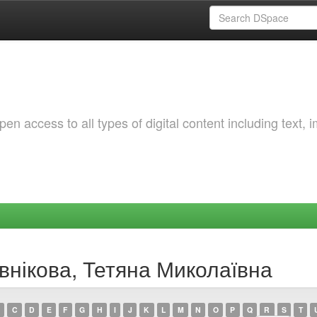
 access to all types of digital content including text, 
внікова, Тетяна Миколаївна
C
D
E
F
G
H
I
J
K
L
M
N
O
P
Q
R
S
T