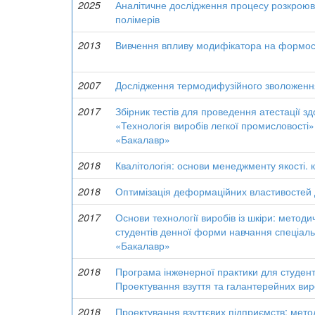
2025
Аналітичне дослідження процесу розкроюв
полімерів
2013
Вивчення впливу модифікатора на формості
2007
Дослідження термодифузійного зволоженн
2017
Збірник тестів для проведення атестації зд
«Технологія виробів легкої промисловості
«Бакалавр»
2018
Квалітологія: основи менеджменту якості. кв
2018
Оптимізація деформаційних властивостей д
2017
Основи технології виробів із шкіри: метод
студентів денної форми навчання спеціаль
«Бакалавр»
2018
Програма інженерної практики для студенті
Проектування взуття та галантерейних вир
2018
Проектування взуттєвих підприємств: мето