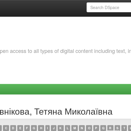
 access to all types of digital content including text, 
внікова, Тетяна Миколаївна
C
D
E
F
G
H
I
J
K
L
M
N
O
P
Q
R
S
T