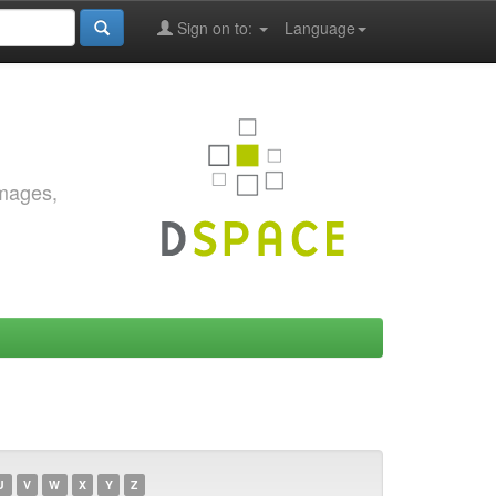
Sign on to:
Language
images,
U
V
W
X
Y
Z