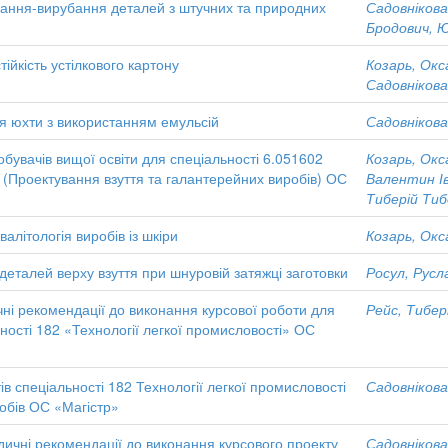
ання-вирубання деталей з штучних та природних
Садовнікова
Бродович, 
йкість устілкового картону
Козарь, Окс
Садовнікова
я юхти з використанням емульсій
Садовнікова
обувачів вищої освіти для спеціальності 6.051602
Козарь, Окс
» (Проектування взуття та галантерейних виробів) ОС
Валентин І
Тиберій Тиб
алітологія виробів із шкіри
Козарь, Окс
еталей верху взуття при шнуровій затяжці заготовки
Росул, Русл
ичні рекомендації до виконання курсової роботи для
Рейс, Тибер
ності 182 «Технології легкої промисловості» ОС
в спеціальності 182 Технології легкої промисловості
Садовнікова
обів ОС «Магістр»
дичні рекомендації до виконання курсового проекту
Садовнікова