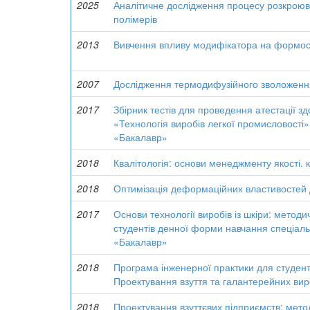
2025
Аналітичне дослідження процесу розкроюв
полімерів
2013
Вивчення впливу модифікатора на формості
2007
Дослідження термодифузійного зволоженн
2017
Збірник тестів для проведення атестації зд
«Технологія виробів легкої промисловості
«Бакалавр»
2018
Квалітологія: основи менеджменту якості. кв
2018
Оптимізація деформаційних властивостей д
2017
Основи технології виробів із шкіри: метод
студентів денної форми навчання спеціаль
«Бакалавр»
2018
Програма інженерної практики для студенті
Проектування взуття та галантерейних вир
2018
Проектування взуттєвих підприємств: мето