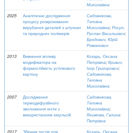
Миколаївна
2025
Аналітичне дослідження
Садовнікова,
процесу розкроювання-
Тетяна
вирубання деталей з штучних
Миколаївна
;
Росул,
та природних полімерів
Руслан Васильович
;
Бродович, Юрій
Романович
2013
Вивчення впливу
Козарь, Оксана
модифікатора на
Петрівна
;
Кривич,
формостійкість устілкового
Ігор Григорович
;
картону
Садовнікова,
Тетяна
Миколаївна
2007
Дослідження
Садовнікова,
термодифузійного
Тетяна
зволоження юхти з
Миколаївна
;
використанням емульсій
Якимова, Галина
Петрівна
2017
Збірник тестів для
Козарь, Оксана