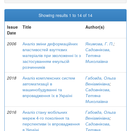
Showing results 1 to 14 of 14
Issue
Title
Author(s)
Date
2006
Аналіз зміни деформаційних
Якимова, Г. П.
;
властивостей взуттєвих
Садовнікова,
матеріалів при зволоженні їх з
Тетяна
застосуванням емульсій
Миколаївна
розчинників
2018
Аналіз комплексних систем
Габовда, Ольга
автоматизації в
Веніамінівна
;
машинобудуванні та
Садовнікова,
впровадження їх в Україні
Тетяна
Миколаївна
2016
Аналіз стану мобільних
Габовда, Ольга
мереж 4-го покоління та
Веніамінівна
;
перспективи їх впровадження
Садовнікова,
в Україні
Тетяна