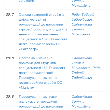
заготовки
Тетяна
Миколаївна
2017
Основи технології виробів із
Рейс, Тиберій
шкіри: методичні
Тиберійович
;
рекомендації до виконання
Садовнікова,
курсової роботи для студентів
Тетяна
денної форми навчання
Миколаївна
спеціальності 182 «Технології
легкої промисловості» ОС
«Бакалавр»
2018
Програма інженерної
Садовнікова,
практики для студентів
Тетяна
спеціальності 182 Технології
Миколаївна
;
Рейс,
легкої промисловості
Тиберій
Проектування взуття та
Тиберійович
галантерейних виробів ОС
«Магістр»
2018
Проектування взуттєвих
Садовнікова,
підприємств: методичні
Тетяна
рекомендації до виконання
Миколаївна