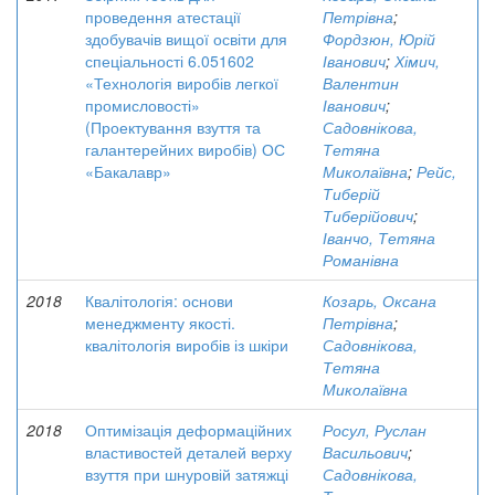
проведення атестації
Петрівна
;
здобувачів вищої освіти для
Фордзюн, Юрій
спеціальності 6.051602
Іванович
;
Хімич,
«Технологія виробів легкої
Валентин
промисловості»
Іванович
;
(Проектування взуття та
Садовнікова,
галантерейних виробів) ОС
Тетяна
«Бакалавр»
Миколаївна
;
Рейс,
Тиберій
Тиберійович
;
Іванчо, Тетяна
Романівна
2018
Квалітологія: основи
Козарь, Оксана
менеджменту якості.
Петрівна
;
квалітологія виробів із шкіри
Садовнікова,
Тетяна
Миколаївна
2018
Оптимізація деформаційних
Росул, Руслан
властивостей деталей верху
Васильович
;
взуття при шнуровій затяжці
Садовнікова,