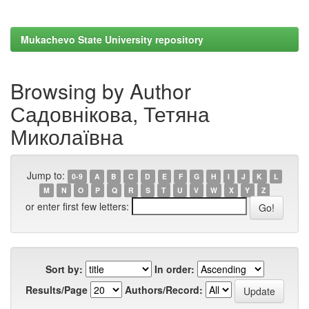
Mukachevo State University repository
Browsing by Author
Садовнікова, Тетяна
Миколаївна
Jump to:
0-9
A
B
C
D
E
F
G
H
I
J
K
L
M
N
O
P
Q
R
S
T
U
V
W
X
Y
Z
or enter first few letters:
Sort by:
In order:
Results/Page
Authors/Record: