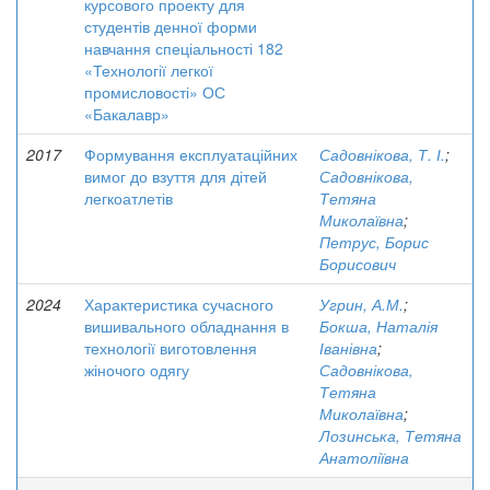
курсового проекту для
студентів денної форми
навчання спеціальності 182
«Технології легкої
промисловості» ОС
«Бакалавр»
2017
Формування експлуатаційних
Садовнікова, Т. І.
;
вимог до взуття для дітей
Садовнікова,
легкоатлетів
Тетяна
Миколаївна
;
Петрус, Борис
Борисович
2024
Характеристика сучасного
Угрин, А.М.
;
вишивального обладнання в
Бокша, Наталія
технології виготовлення
Іванівна
;
жіночого одягу
Садовнікова,
Тетяна
Миколаївна
;
Лозинська, Тетяна
Анатоліївна