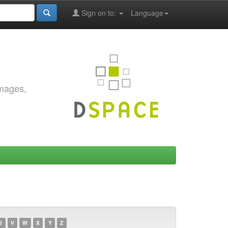
Sign on to:
Language
images,
U
V
W
X
Y
Z