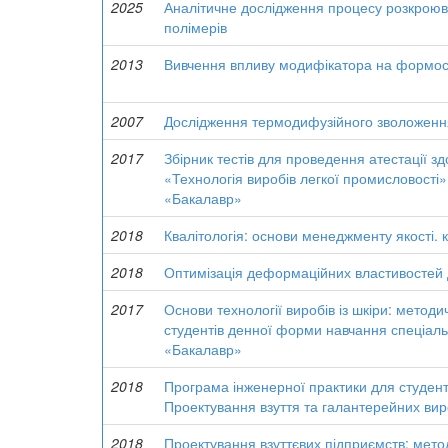
2025
Аналітичне дослідження процесу розкроюв
полімерів
2013
Вивчення впливу модифікатора на формості
2007
Дослідження термодифузійного зволоженн
2017
Збірник тестів для проведення атестації зд
«Технологія виробів легкої промисловості
«Бакалавр»
2018
Квалітологія: основи менеджменту якості. кв
2018
Оптимізація деформаційних властивостей д
2017
Основи технології виробів із шкіри: метод
студентів денної форми навчання спеціаль
«Бакалавр»
2018
Програма інженерної практики для студенті
Проектування взуття та галантерейних вир
2018
Проектування взуттєвих підприємств: мето