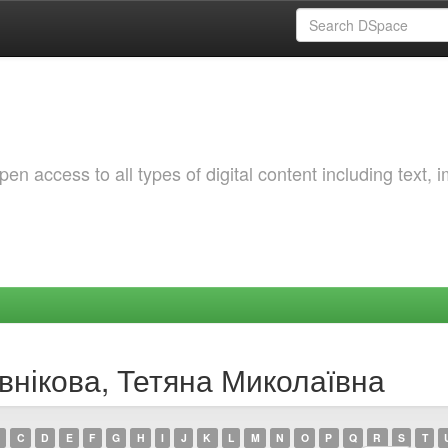
 access to all types of digital content including text, 
внікова, Тетяна Миколаївна
C
D
E
F
G
H
I
J
K
L
M
N
O
P
Q
R
S
T