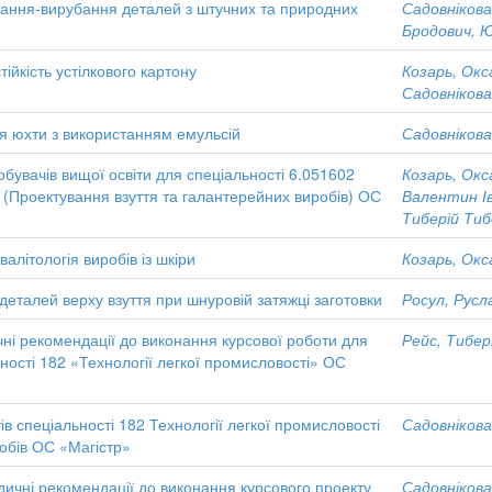
ання-вирубання деталей з штучних та природних
Садовнікова
Бродович, 
йкість устілкового картону
Козарь, Окс
Садовнікова
я юхти з використанням емульсій
Садовнікова
обувачів вищої освіти для спеціальності 6.051602
Козарь, Окс
» (Проектування взуття та галантерейних виробів) ОС
Валентин І
Тиберій Тиб
алітологія виробів із шкіри
Козарь, Окс
еталей верху взуття при шнуровій затяжці заготовки
Росул, Русл
ичні рекомендації до виконання курсової роботи для
Рейс, Тибер
ності 182 «Технології легкої промисловості» ОС
в спеціальності 182 Технології легкої промисловості
Садовнікова
обів ОС «Магістр»
дичні рекомендації до виконання курсового проекту
Садовнікова