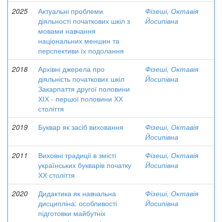
2025
Актуальні проблеми
Фізеші, Октавія
діяльності початкових шкіл з
Йосипівна
мовами навчання
національних меншин та
перспективи їх подолання
2018
Архівні джерела про
Фізеші, Октавія
діяльність початкових шкіл
Йосипівна
Закарпаття другої половини
ХІХ - першої половини ХХ
століття
2019
Буквар як засіб виховання
Фізеші, Октавія
Йосипівна
2011
Виховні традиції в змісті
Фізеші, Октавія
українських букварів початку
Йосипівна
ХХ століття
2020
Дидактика як навчальна
Фізеші, Октавія
дисципліна: особливості
Йосипівна
підготовки майбутніх