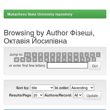
Mukachevo State University repository
Browsing by Author Фізеші,
Октавія Йосипівна
Jump to:
0-9
A
B
C
D
E
F
G
H
I
J
K
L
M
N
O
P
Q
R
S
T
U
V
W
X
Y
Z
or enter first few letters:
Sort by:
In order:
Results/Page
Authors/Record: