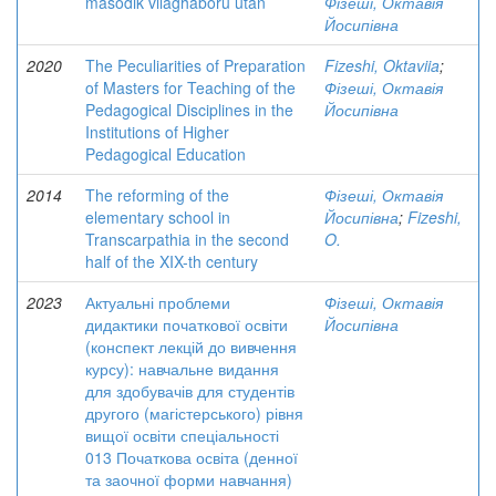
második világháború után
Фізеші, Октавія
Йосипівна
2020
The Peculiarities of Preparation
Fizeshi, Oktaviia
;
of Masters for Teaching of the
Фізеші, Октавія
Pedagogical Disciplines in the
Йосипівна
Institutions of Higher
Pedagogical Education
2014
The reforming of the
Фізеші, Октавія
elementary school in
Йосипівна
;
Fizeshi,
Transcarpathia in the second
O.
half of the XIX-th century
2023
Актуальні проблеми
Фізеші, Октавія
дидактики початкової освіти
Йосипівна
(конспект лекцій до вивчення
курсу): навчальне видання
для здобувачів для студентів
другого (магістерського) рівня
вищої освіти спеціальності
013 Початкова освіта (денної
та заочної форми навчання)