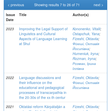
< previous
Showing results 7 to 26 of 71
next >
Issue
Title
Author(s)
Date
2023
Improving the Legal Support of
Kononenko, Vitalii
;
Linguistics and Cultural
Ostapchuk, Yana
;
Aspects of Language Learning
Fizeshi, Oktaviia
;
at Shul
Фізеші, Октавія
Йосипівна
;
Humeniuk, Iryna
;
Rozman, Iryna
;
Розман, Ірина
Іллівна
2022
Language discussions and
Fizeshi, Oktaviia
;
their influence on the
Фізеші, Октавія
educational and pedagogical
Йосипівна
processes of transcarpathia in
the 20-30s of the xx-th centur
2021
Oktatási reform Kárpátalján a
Fizeshi, Oktaviia
;