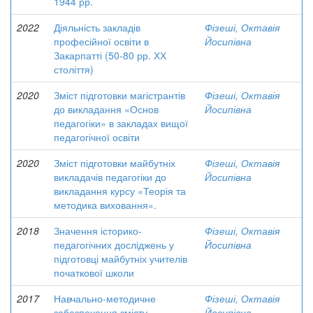
1944 рр.
2022
Діяльність закладів
Фізеші, Октавія
професійної освіти в
Йосипівна
Закарпатті (50-80 рр. ХХ
століття)
2020
Зміст підготовки магістрантів
Фізеші, Октавія
до викладання «Основ
Йосипівна
педагогіки» в закладах вищої
педагогічної освіти
2020
Зміст підготовки майбутніх
Фізеші, Октавія
викладачів педагогіки до
Йосипівна
викладання курсу «Теорія та
методика виховання».
2018
Значення історико-
Фізеші, Октавія
педагогічних досліджень у
Йосипівна
підготовці майбутніх учителів
початкової школи
2017
Навчально-методичне
Фізеші, Октавія
забезпечення змісту
Йосипівна