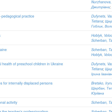
Nurzhanova,
Дмитрівна
;
o-pedagogical practice
Dufynets, Va
Tetiana
;
Щер
Гоблик, Вол
s
Hoblyk, Volo
Scherban, Ta
raine
Scherban, Ta
Hoblyk, Volo
 health of preschool children in Ukraine
Dufynets, Va
Tetiana
;
Щер
Ірина Іванів
 for internally displaced persons
Bretsko, Iryn
Щербан, Те
Юріївна
nal activity
Scherban, Ta
ng the teacher's professionalism
Scherban, Te