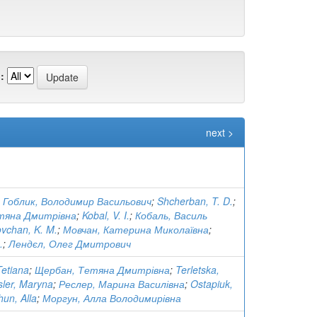
:
next >
;
Гоблик, Володимир Васильович
;
Shcherban, T. D.
;
тяна Дмитрівна
;
Kobal, V. I.
;
Кобаль, Василь
vchan, K. M.
;
Мовчан, Катерина Миколаївна
;
.
;
Лендєл, Олег Дмитрович
etiana
;
Щербан, Тетяна Дмитрівна
;
Terletska,
ler, Maryna
;
Реслер, Марина Василівна
;
Ostapiuk,
un, Alla
;
Моргун, Алла Володимирівна