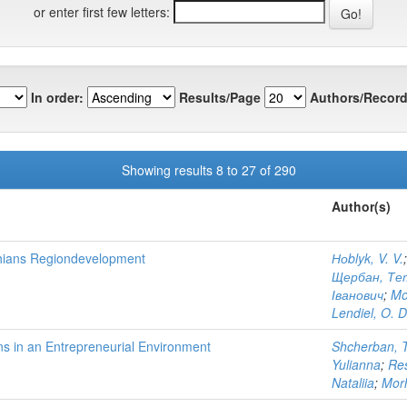
or enter first few letters:
In order:
Results/Page
Authors/Record
Showing results 8 to 27 of 290
Author(s)
thians Regiondevelopment
Ноblyk, V. V.
Щербан, Те
Іванович
;
Mo
Lendiel, O. D
ns in an Entrepreneurial Environment
Shcherban, T
Yulianna
;
Res
Nataliia
;
Morh