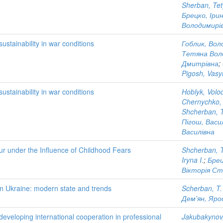
Sherban, Te
Брецко, Ірин
Володимирі
ustainability in war conditions
Гоблик, Вол
Тетяна Вол
Дмитрівна
;
Pigosh, Vasy
ustainability in war conditions
Hoblyk, Volo
Chernychko, 
Shcherban, T
Пігош, Васи
Василівна
r under the Influence of Childhood Fears
Shcherban, T
Iryna I.
;
Брец
Вікторія Ст
n Ukraine: modern state and trends
Scherban, T.
Дем'ян, Яро
developing international cooperation in professional
Jakubakynov,