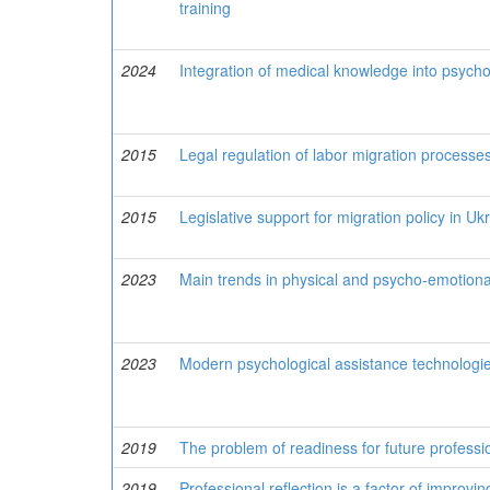
training
2024
Integration of medical knowledge into psych
2015
Legal regulation of labor migration processe
2015
Legislative support for migration policy in Uk
2023
Main trends in physical and psycho-emotional
2023
Modern psychological assistance technologies
2019
The problem of readiness for future professio
2019
Professional reflection is a factor of improvi