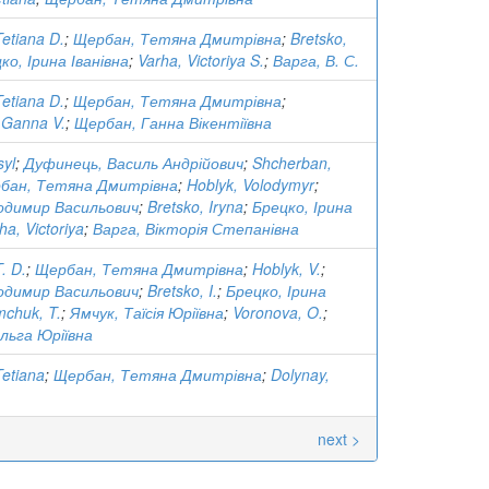
etiana D.
;
Щербан, Тетяна Дмитрівна
;
Bretsko,
ко, Ірина Іванівна
;
Varha, Victoriya S.
;
Варга, В. С.
etiana D.
;
Щербан, Тетяна Дмитрівна
;
 Ganna V.
;
Щербан, Ганна Вікентіївна
syl
;
Дуфинець, Василь Андрійович
;
Shcherban,
бан, Тетяна Дмитрівна
;
Hoblyk, Volodymyr
;
одимир Васильович
;
Bretsko, Iryna
;
Брецко, Ірина
ha, Victoriya
;
Варга, Вікторія Степанівна
. D.
;
Щербан, Тетяна Дмитрівна
;
Hoblyk, V.
;
одимир Васильович
;
Bretsko, I.
;
Брецко, Ірина
chuk, T.
;
Ямчук, Таїсія Юріївна
;
Voronova, O.
;
льга Юріївна
etiana
;
Щербан, Тетяна Дмитрівна
;
Dolynay,
next >