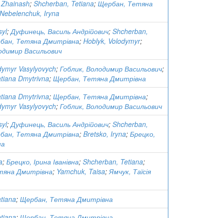
 Zhainash
;
Shcherban, Tetiana
;
Щербан, Тетяна
Nebelenchuk, Iryna
syl
;
Дуфинець, Василь Андрійович
;
Shcherban,
бан, Тетяна Дмитрівна
;
Hoblyk, Volodymyr
;
одимир Васильович
dymyr Vasylyovych
;
Гоблик, Володимир Васильович
;
tiana Dmytrivna
;
Щербан, Тетяна Дмитрівна
tiana Dmytrivna
;
Щербан, Тетяна Дмитрівна
;
dymyr Vasylyovych
;
Гоблик, Володимир Васильович
syl
;
Дуфинець, Василь Андрійович
;
Shcherban,
бан, Тетяна Дмитрівна
;
Bretsko, Iryna
;
Брецко,
на
a
;
Брецко, Ірина Іванівна
;
Shcherban, Tetiana
;
тяна Дмитрівна
;
Yamchuk, Taisa
;
Ямчук, Таїсія
tiana
;
Щербан, Тетяна Дмитрівна
tiana
;
Щербан, Тетяна Дмитрівна