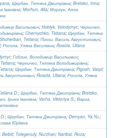
tyana
;
Щербан, Тетяна Дмитрівна
;
Bretsko, Irina
;
а Іванівна
;
Morhun, Alla
;
Моргун, Алла
вна
одимир Васильович
;
Hoblyk, Volodymyr
;
Черничко,
одимирівна
;
Chernychko, Tetiana
;
Щербан, Тетяна
Shcherban, Tetiana
;
Пігош, Василь Августинович
;
l
;
Росола, Уляна Василівна
;
Rosola, Uliana
dymyr
;
Гоблик, Володимир Васильович
;
Tetiana
;
Черничко, Тетяна Володимирівна
;
etiana
;
Щербан, Тетяна Дмитрівна
;
Pigosh, Vasyl
;
ль Августинович
;
Rosola, Uliana
;
Росола, Уляна
etiana D.
;
Щербан, Тетяна Дмитрівна
;
Bretsko,
ко, Ірина Іванівна
;
Varha, Viktoriya S.
;
Варга,
епанівна
 D.
;
Щербан, Тетяна Дмитрівна
;
Demyan, Ya.Yu.
;
слава Юріївна
 Beibit
;
Tolegenuly, Nurzhan
;
Naribai, Roza
;