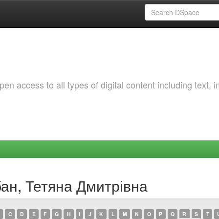
 access to all types of digital content including text, 
бан, Тетяна Дмитрівна
C
D
E
F
G
H
I
J
K
L
M
N
O
P
Q
R
S
T