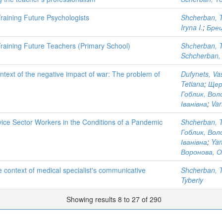
raining Future Psychologists
Shcherban, T
Iryna I.
;
Брец
raining Future Teachers (Primary School)
Shсherban, T
Schcherban,
context of the negative impact of war: The problem of
Dufynets, Va
Tetiana
;
Щер
Гоблик, Вол
Іванівна
;
Var
vice Sector Workers in the Conditions of a Pandemic
Shcherban, T
Гоблик, Вол
Іванівна
;
Yam
Воронова, О
he context of medical specialist's communicative
Shcherban, T
Tyberiy
Showing results 8 to 27 of 290