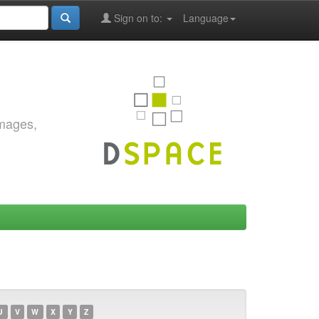
Sign on to:
Language
images,
U
V
W
X
Y
Z