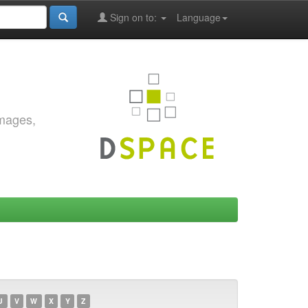
Sign on to:
Language
images,
U
V
W
X
Y
Z