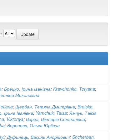
:
a
;
Брецко, Ірина Іванівна
;
Kravchenko, Tetyana
;
Тетяна Миколаївна
etiana
;
Щербан, Тетяна Дмитрівна
;
Bretsko,
, Ірина Іванівна
;
Yamchuk, Taisa
;
Ямчук, Таїсія
ha, Viktoriya
;
Варга, Вікторія Степанівна
;
lha
;
Воронова, Ольга Юріївна
syl
;
Дуфинець, Василь Андрійович
;
Shcherban,