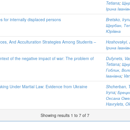
Tetiana
;
Щер
Ірина Іванів
 for internally displaced persons
Bretsko, Iryn
Щербан, Те
Юріївна
urces, And Acculturation Strategies Among Students –
Hoshovskyi, 
Ірина Іванів
context of the negative impact of war: The problem of
Dufynets, Va
Tetiana
;
Щер
Гоблик, Вол
Іванівна
;
Var
aking Under Martial Law: Evidence from Ukraine
Shcherban, T
Iryna
;
Брецко
Оксана Оме
Havrylets, O
Showing results 1 to 7 of 7