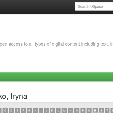
 access to all types of digital content including text, 
o, Iryna
C
D
E
F
G
H
I
J
K
L
M
N
O
P
Q
R
S
T