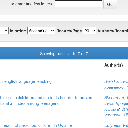
or enter first few letters:
In order:
Results/Page
Authors/Record
Showing results 1 to 7 of 7
Author(s)
for english language teaching
Bretsko, Iryn
Кравченко, 
 for schoolchildren and students in order to prevent
Shcherban, T
icidal attitudes among teenagers
Iryna
;
Брецко
Юріївна
;
Var
Voronova, O
 health of preschool children in Ukraine
Dufynets, Va