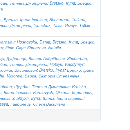
бан, Тетяна Дмитрівна
;
Bretsko, Iryna
;
Брецко,
на
a
;
Брецко, Ірина Іванівна
;
Shcherban, Tetiana
;
тяна Дмитрівна
;
Yamchuk, Taisa
;
Ямчук, Таїсія
Jaroslav
;
Hoshovskа, Dariia
;
Bretsko, Iryna
;
Брецко,
на
;
Finiv, Olga
;
Shmarova, Natalia
syl
;
Дуфинець, Василь Андрійович
;
Shcherban,
бан, Тетяна Дмитрівна
;
Hoblyk, Volodymyr
;
одимир Васильович
;
Bretsko, Iryna
;
Брецко, Ірина
ha, Victoriya
;
Варга, Вікторія Степанівна
etiana
;
Щербан, Тетяна Дмитрівна
;
Bretsko,
, Ірина Іванівна
;
Korolovych, Oksana
;
Королович,
лянівна
;
Shtykh, Iryna
;
Штих, Ірина Ігорівна
;
lesya
;
Гаврилець, Олеся Василівна