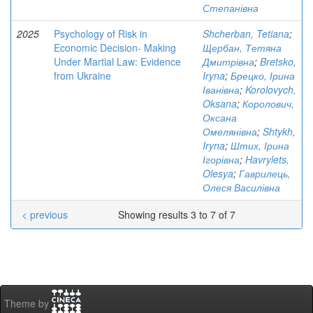
Степанівна
2025
Psychology of Risk in
Shcherban, Tetiana
;
Economic Decision- Making
Щербан, Тетяна
Under Martial Law: Evidence
Дмитрівна
;
Bretsko,
from Ukraine
Iryna
;
Брецко, Ірина
Іванівна
;
Korolovych,
Oksana
;
Королович,
Оксана
Омелянівна
;
Shtykh,
Iryna
;
Штих, Ірина
Ігорівна
;
Havrylets,
Olesya
;
Гаврилець,
Олеся Василівна
< previous
Showing results 3 to 7 of 7
Theme by