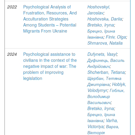
2022
Psychological Analysis of
Hoshovskyi,
Frustration, Resources, And
Jaroslav
;
Acculturation Strategies
Hoshovskа, Dariia
;
Among Students – Potential
Bretsko, Iryna
;
Migrants From Ukraine
Брецко, Ірина
Іванівна
;
Finiv, Olga
;
Shmarova, Natalia
2024
Psychological assistance to
Dufynets, Vasyl
;
civilians in the context of the
Дуфинець, Василь
negative impact of war: The
Андрійович
;
problem of improving
Shcherban, Tetiana
;
legislation
Щербан, Тетяна
Дмитрівна
;
Hoblyk,
Volodymyr
;
Гоблик,
Володимир
Васильович
;
Bretsko, Iryna
;
Брецко, Ірина
Іванівна
;
Varha,
Victoriya
;
Варга,
Вікторія