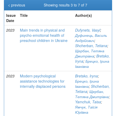
< previous
Showing results 3 to 7 of 7
Issue
Title
Author(s)
Date
2023
Main trends in physical and
Dufynets, Vasyl
;
psycho-emotional health of
Дуфинець, Василь
preschool children in Ukraine
Андрійович
;
Shcherban, Tetiana
;
Щербан, Тетяна
Дмитрівна
;
Bretsko,
Iryna
;
Брецко, Ірина
Іванівна
2023
Modern psychological
Bretsko, Iryna
;
assistance technologies for
Брецко, Ірина
internally displaced persons
Іванівна
;
Shcherban,
Tetiana
;
Щербан,
Тетяна Дмитрівна
;
Yamchuk, Taisa
;
Ямчук, Таїсія
Юріївна