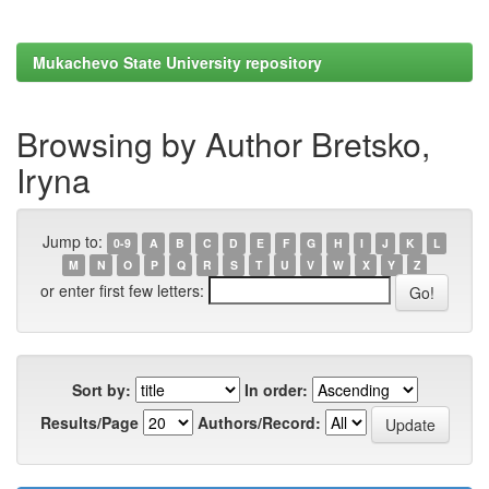
Mukachevo State University repository
Browsing by Author Bretsko,
Iryna
Jump to:
0-9
A
B
C
D
E
F
G
H
I
J
K
L
M
N
O
P
Q
R
S
T
U
V
W
X
Y
Z
or enter first few letters:
Sort by:
In order:
Results/Page
Authors/Record: