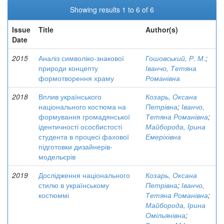
Showing results 1 to 6 of 6
Issue
Title
Author(s)
Date
2015
Аналіз символіко-знакової
Гошовський, Р. М.
;
природи концепту
Іванчо, Тетяна
формотворення храму
Романівна
2018
Вплив українського
Козарь, Оксана
національного костюма на
Петрівна
;
Іванчо,
формування громадянської
Тетяна Романівна
;
ідентичності ососбистості
Майборода, Ірина
студента в процесі фахової
Емеріхівна
підготовки дизайнерів-
модельєрів
2019
Дослідження національного
Козарь, Оксана
стилю в українському
Петрівна
;
Іванчо,
костюммі
Тетяна Романівна
;
Майборода, Ірина
Омільянівна
;