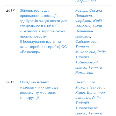
Гавриш, М.І.
2017
Збірник тестів для
Козарь, Оксана
проведення атестації
Петрівна
;
здобувачів вищої освіти для
Фордзюн, Юрій
спеціальності 6.051602
Іванович
;
Хімич,
«Технологія виробів легкої
Валентин
промисловості»
Іванович
;
(Проектування взуття та
Садовнікова,
галантерейних виробів) ОС
Тетяна
«Бакалавр»
Миколаївна
;
Рейс,
Тиберій
Тиберійович
;
Іванчо, Тетяна
Романівна
2015
Огляд чисельних
Ігнатишин,
математичних методів
Микола Іванович
;
розрахунку мостових
Хімич, Валентин
конструкцій
Іванович
;
Рейс,
Тиберій
Тиберійович
;
Іванчо, Тетяна