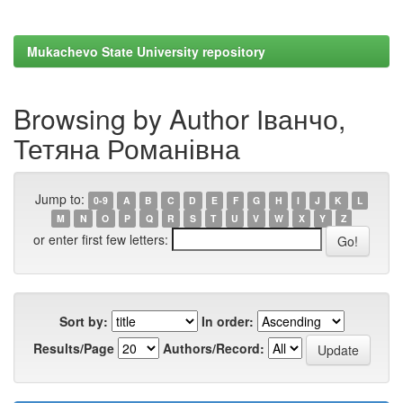
Mukachevo State University repository
Browsing by Author Іванчо,
Тетяна Романівна
Jump to:
0-9
A
B
C
D
E
F
G
H
I
J
K
L
M
N
O
P
Q
R
S
T
U
V
W
X
Y
Z
or enter first few letters:
Sort by:
In order:
Results/Page
Authors/Record: