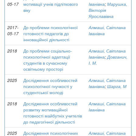
05-17
мотивації учнів підліткового
Іванівна
;
Марушка,
віку
Вікторія
Ярославівна
2017-
До проблеми психологічної
Алмаші, Світлана
05-17
готовності педагогів до
Іванівна
інноваційної діяльності
2018
До проблеми соціально-
Алмаші, Світлана
психологічної адаптації
Іванівна
;
Довганич,
студентів в сучасному
І. М.
освітньому просторі
2025
Дослідження особливостей
Алмаші, Світлана
психологічної гнучкості у
Іванівна
;
Шарга, М
студентської молоді
2018
Дослідження особливостей
Алмаші, Світлана
розвитку мотиваційної
Іванівна
готовності майбутніх учителів
до педагогічної діяльності
2025
Дослідження психологічних
Алмаші, Світлана