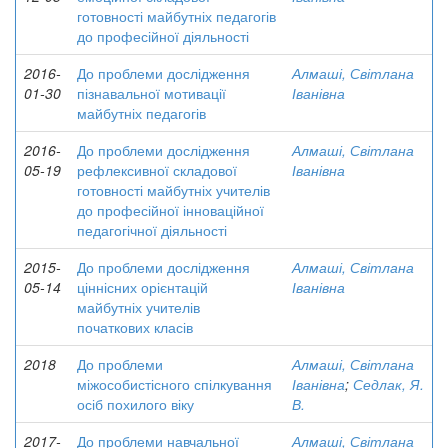
готовності майбутніх педагогів
до професійної діяльності
2016-
До проблеми дослідження
Алмаші, Світлана
01-30
пізнавальної мотивації
Іванівна
майбутніх педагогів
2016-
До проблеми дослідження
Алмаші, Світлана
05-19
рефлексивної складової
Іванівна
готовності майбутніх учителів
до професійної інноваційної
педагогічної діяльності
2015-
До проблеми дослідження
Алмаші, Світлана
05-14
ціннісних орієнтацій
Іванівна
майбутніх учителів
початкових класів
2018
До проблеми
Алмаші, Світлана
міжособистісного спілкування
Іванівна
;
Седлак, Я.
осіб похилого віку
В.
2017-
До проблеми навчальної
Алмаші, Світлана