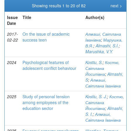
Showing results 1 to 20 of 82
next >
Issue
Title
Author(s)
Date
2017-
On the issue of academic
Алмаші, Світлана
02-22
success teen
Іванівна
;
Марушка,
В.Я.
;
Almashi, S.I.
;
Marushka, V.Y.
2024
Psychological features of
Kostiu, S.
;
Костю,
adolescent conflict behaviour
Світлана
Йосипівна
;
Almashi,
S
;
Алмаші,
Світлана Іванівна
2025
Study of personal tension
Kostiu, S. J.
;
Костю,
among employees of the
Світлана
education sector
Йосипівна
;
Almashi,
S. I.
;
Алмаші,
Світлана Іванівна
2025
Гендерні аспекти сприйняття
Щербан, Тетяна