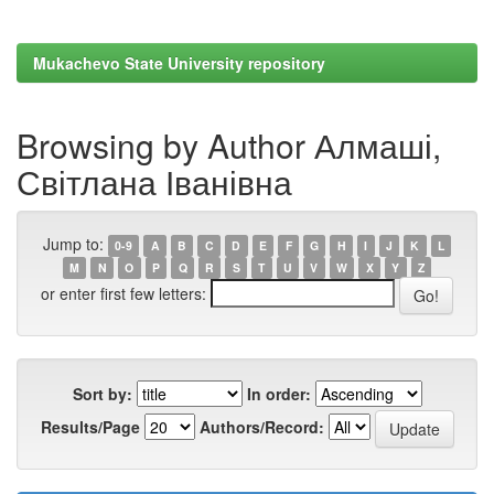
Mukachevo State University repository
Browsing by Author Алмаші,
Світлана Іванівна
Jump to:
0-9
A
B
C
D
E
F
G
H
I
J
K
L
M
N
O
P
Q
R
S
T
U
V
W
X
Y
Z
or enter first few letters:
Sort by:
In order:
Results/Page
Authors/Record: