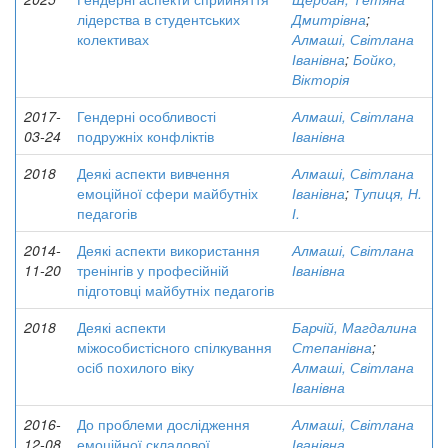
лідерства в студентських
Дмитрівна
;
колективах
Алмаші, Світлана
Іванівна
;
Бойко,
Вікторія
2017-
Гендерні особливості
Алмаші, Світлана
03-24
подружніх конфліктів
Іванівна
2018
Деякі аспекти вивчення
Алмаші, Світлана
емоційної сфери майбутніх
Іванівна
;
Тупиця, Н.
педагогів
І.
2014-
Деякі аспекти використання
Алмаші, Світлана
11-20
тренінгів у професійній
Іванівна
підготовці майбутніх педагогів
2018
Деякі аспекти
Барчій, Магдалина
міжособистісного спілкування
Степанівна
;
осіб похилого віку
Алмаші, Світлана
Іванівна
2016-
До проблеми дослідження
Алмаші, Світлана
12-08
емоційної складової
Іванівна