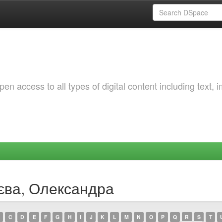
 access to all types of digital content including text, 
аєва, Олександра
C
D
E
F
G
H
I
J
K
L
M
N
O
P
Q
R
S
T