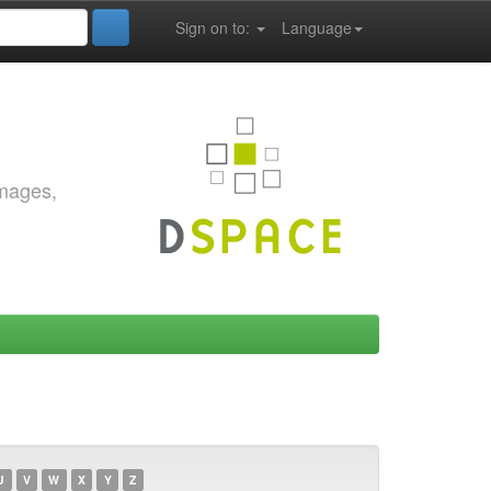
Sign on to:
Language
images,
U
V
W
X
Y
Z