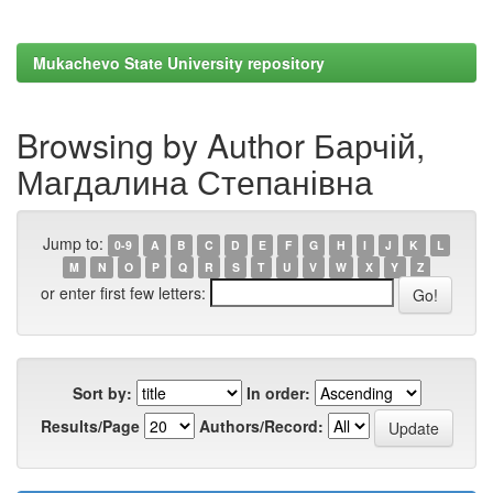
Mukachevo State University repository
Browsing by Author Барчій,
Магдалина Степанівна
Jump to:
0-9
A
B
C
D
E
F
G
H
I
J
K
L
M
N
O
P
Q
R
S
T
U
V
W
X
Y
Z
or enter first few letters:
Sort by:
In order:
Results/Page
Authors/Record: