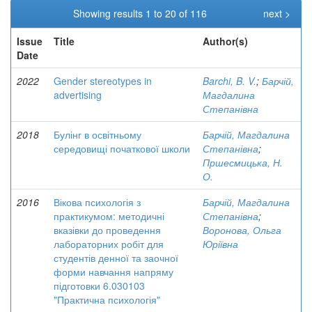
Showing results 1 to 20 of 116
next >
Issue
Title
Author(s)
Date
2022
Gender stereotypes in
Barchi, B. V.
;
Барчій,
advertising
Магдалина
Степанівна
2018
Булінг в освітньому
Барчій, Магдалина
середовищі початкової школи
Степанівна
;
Пршесмицька, Н.
О.
2016
Вікова психологія з
Барчій, Магдалина
практикумом: методичні
Степанівна
;
вказівки до проведення
Воронова, Ольга
лабораторних робіт для
Юріївна
студентів денної та заочної
форми навчання напряму
підготовки 6.030103
"Практична психологія"