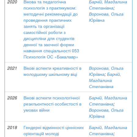
2020
Вікова та педагогічна
Барчій, Магдалина
психологія з практикумом:
Степанівна
;
методичні рекомендації до
Воронова, Ольга
проведення практичних
Юріївна
занять та організації
самостійної роботи з
дисципліни для студентів
денної та заочної форми
навчання спеціальності 053
Психологія ОС «Бакалавр»
2021
Вікові аспекти креативності в
Воронова, Ольга
молодшому шкільному віці
Юріївна
;
Барчій,
Магдалина
Степанівна
2026
Вікові аспекти психологічної
Барчій, Магдалина
резильєнтності особистості в
Степанівна
;
умовах війни
Воронова, Ольга
Юріївна
2018
Гендерні відмінності ціннісних
Барчій, Магдалина
орієнтацій молоді
Степанівна
;