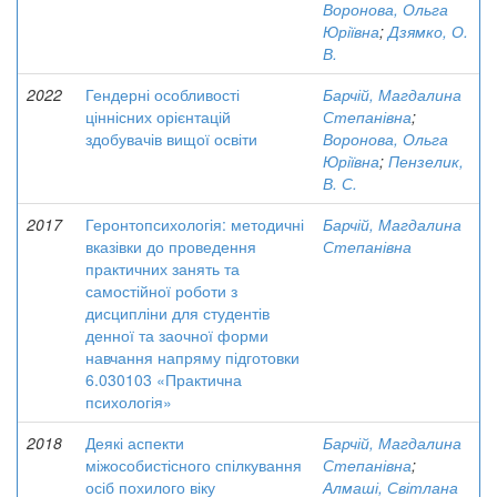
Воронова, Ольга
Юріївна
;
Дзямко, О.
В.
2022
Гендерні особливості
Барчій, Магдалина
ціннісних орієнтацій
Степанівна
;
здобувачів вищої освіти
Воронова, Ольга
Юріївна
;
Пензелик,
В. С.
2017
Геронтопсихологія: методичні
Барчій, Магдалина
вказівки до проведення
Степанівна
практичних занять та
самостійної роботи з
дисципліни для студентів
денної та заочної форми
навчання напряму підготовки
6.030103 «Практична
психологія»
2018
Деякі аспекти
Барчій, Магдалина
міжособистісного спілкування
Степанівна
;
осіб похилого віку
Алмаші, Світлана