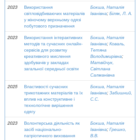
2023
Використання
Бокша, Наталія
світловідбиваючих матеріалів
Іванівна
;
Біляк, Л. А.
у жіночому верхньому одязі
побутового призначення
2023
Використання інтерактивних
Бокша, Наталія
методів та сучасних онлайн-
Іванівна
;
Коваль,
сервісів для розвитку
Тетяна
креативного мислення
Володимирівна
;
здобувачів у закладах
Матвійчук,
загальної середньої освіти
Світлана
Салманівна
2025
Властивості сучасних
Бокша, Наталія
трикотажних матеріалів та їх
Іванівна
;
Забишний,
вплив на конструктивне і
С.С.
технологічне вирішення
одягу
2023
Волонтерська діяльність як
Бокша, Наталія
засіб національно-
Іванівна
;
Грешко,
патріотичного виховання
В.В.