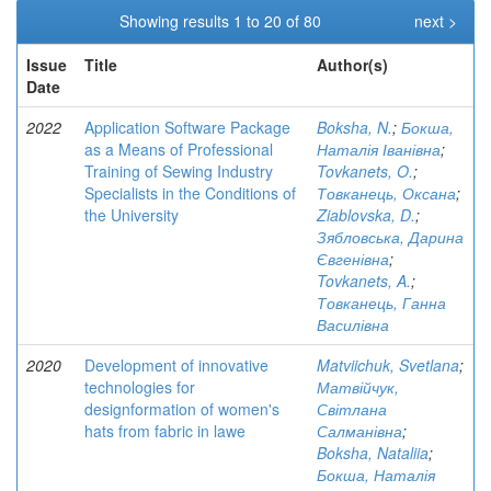
Showing results 1 to 20 of 80
next >
Issue
Title
Author(s)
Date
2022
Application Software Package
Boksha, N.
;
Бокша,
as a Means of Professional
Наталія Іванівна
;
Training of Sewing Industry
Tovkanets, O.
;
Specialists in the Conditions of
Товканець, Оксана
;
the University
Ziablovska, D.
;
Зябловська, Дарина
Євгенівна
;
Tovkanets, A.
;
Товканець, Ганна
Василівна
2020
Development of innovative
Matviichuk, Svetlana
;
technologies for
Матвійчук,
designformation of women's
Світлана
hats from fabric in lawe
Салманівна
;
Boksha, Nataliia
;
Бокша, Наталія