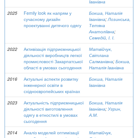
Іванівна
2025
Femily look як напрям у
Бокша, Наталія
сучасному дизайн
Іванівна
;
Лозинська,
проектуванні дитячого одягу
Тетяна
Анатоліївна
;
Семедій, І. І.
2022
Активізація підприємницької
Матвійчук,
діяльності виробництв легкої
Світлана
промисловості Закарпатської
Салманівна
;
Бокша,
області в умовах сьогодення
Наталія Іванівна
2016
Актуальні аспекти розвитку
Бокша, Наталія
інженерної освіти в
Іванівна
східноєвропейських країнах
2023
Актуальність підприємницької
Бокша, Наталія
діяльності виготовлення
Іванівна
;
Угрин,
одягу в етностилі в умовах
А.М.
сьогодення
2014
Аналіз моделей оптимізації
Матвійчук,