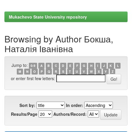
Mukachevo State University repository
Browsing by Author Бокша,
Наталія Іванівна
Jump to:
0-9
A
B
C
D
E
F
G
H
I
J
K
L
M
N
O
P
Q
R
S
T
U
V
W
X
Y
Z
or enter first few letters:
Sort by:
In order:
Results/Page
Authors/Record: