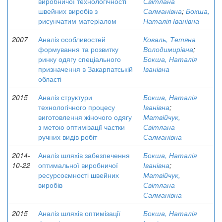
виробничої технологічності
Світлана
швейних виробів з
Салманівна
;
Бокша,
рисунчатим матеріалом
Наталія Іванівна
2007
Аналіз особливостей
Коваль, Тетяна
формування та розвитку
Володимирівна
;
ринку одягу спеціального
Бокша, Наталія
призначення в Закарпатській
Іванівна
області
2015
Аналіз структури
Бокша, Наталія
технологічного процесу
Іванівна
;
виготовлення жіночого одягу
Матвійчук,
з метою оптимізації частки
Світлана
ручних видів робіт
Салманівна
2014-
Аналіз шляхів забезпечення
Бокша, Наталія
10-22
оптимальної виробничої
Іванівна
;
ресурсоємності швейних
Матвійчук,
виробів
Світлана
Салманівна
2015
Аналіз шляхів оптимізації
Бокша, Наталія