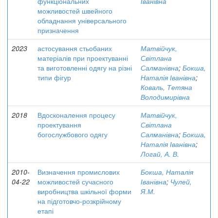
функціональних
Іванівна
можливостей швейного
обладнання універсального
призначення
2023
астосування стьобаних
Матвійчук,
матеріалів при проектуванні
Світлана
та виготовленні одягу на різні
Салманівна
;
Бокша,
типи фігур
Наталія Іванівна
;
Коваль, Тетяна
Володимирівна
2018
Вдосконалення процесу
Матвійчук,
проектування
Світлана
богослужбового одягу
Салманівна
;
Бокша,
Наталія Іванівна
;
Логай, А. В.
2010-
Визначення промислових
Бокша, Наталія
04-22
можливостей сучасного
Іванівна
;
Чулей,
виробництва шкільної форми
Я.М.
на підготовчо-розкрійному
етапі