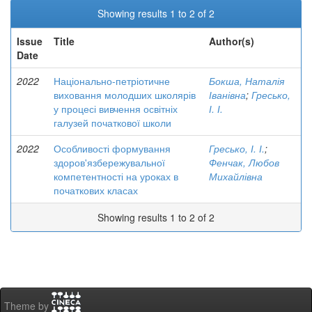
Showing results 1 to 2 of 2
Issue
Title
Author(s)
Date
2022
Національно-петріотичне
Бокша, Наталія
виховання молодших школярів
Іванівна
;
Гресько,
у процесі вивчення освітніх
І. І.
галузей початкової школи
2022
Особливості формування
Гресько, І. І.
;
здоров'язбережувальної
Фенчак, Любов
компетентності на уроках в
Михайлівна
початкових класах
Showing results 1 to 2 of 2
Theme by