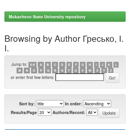
Mukachevo State University repository
Browsing by Author Гресько, І.
І.
Jump to:
0-9
A
B
C
D
E
F
G
H
I
J
K
L
M
N
O
P
Q
R
S
T
U
V
W
X
Y
Z
or enter first few letters:
Sort by:
In order:
Results/Page
Authors/Record: