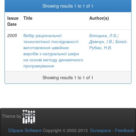
Showing results 1 to 1 of 1
Issue
Title
Author(s)
Date
2005
Вибір раціональної
Білоцька, Л.Б.
;
технологічної послідовності
Демчук, І.В.
;
Білей-
виготовлення швейних
Рубан, Н.В.
виробів з натуральної шкіри
на основі методу динамічного
програмування
Showing results 1 to 1 of 1
Theme by
DSpace Software
Copyright © 2002-2013
Duraspace
-
Feedback