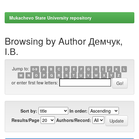
Mukachevo State University repository
Browsing by Author Демчук,
І.В.
Jump to:
0-9
A
B
C
D
E
F
G
H
I
J
K
L
M
N
O
P
Q
R
S
T
U
V
W
X
Y
Z
or enter first few letters:
Sort by:
In order:
Results/Page
Authors/Record: