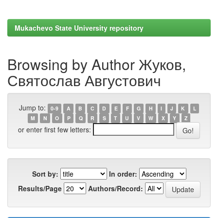
Mukachevo State University repository
Browsing by Author Жуков,
Святослав Августович
Jump to:
0-9
A
B
C
D
E
F
G
H
I
J
K
L
M
N
O
P
Q
R
S
T
U
V
W
X
Y
Z
or enter first few letters:
Sort by:
In order:
Results/Page
Authors/Record: