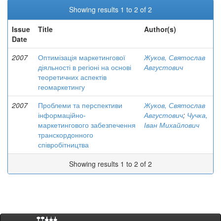
Showing results 1 to 2 of 2
Issue
Title
Author(s)
Date
2007
Оптимізація маркетингової
Жуков, Святослав
діяльності в регіоні на основі
Августович
теоретичних аспектів
геомаркетингу
2007
Проблеми та перспективи
Жуков, Святослав
інформаційно-
Августович
;
Чучка,
маркетингового забезпечення
Іван Михайлович
транскордонного
співробітництва
Showing results 1 to 2 of 2