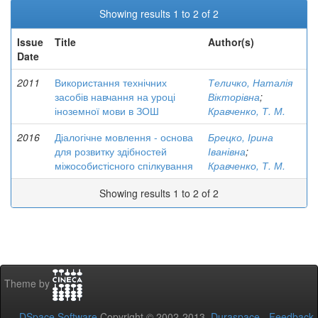
Showing results 1 to 2 of 2
Issue
Title
Author(s)
Date
2011
Використання технічних
Теличко, Наталія
засобів навчання на уроці
Вікторівна
;
іноземної мови в ЗОШ
Кравченко, Т. М.
2016
Діалогічне мовлення - основа
Брецко, Ірина
для розвитку здібностей
Іванівна
;
міжособистісного спілкування
Кравченко, Т. М.
Showing results 1 to 2 of 2
Theme by
DSpace Software
Copyright © 2002-2013
Duraspace
-
Feedback