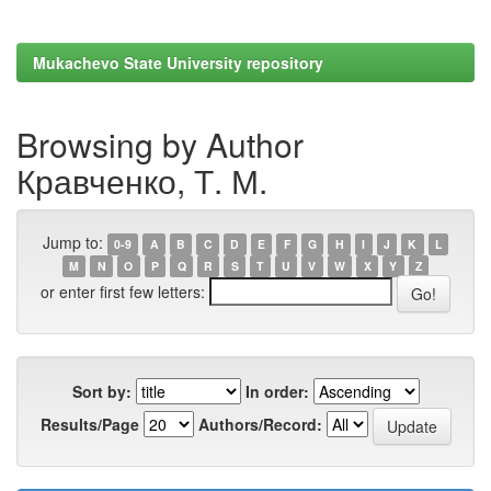
Mukachevo State University repository
Browsing by Author
Кравченко, Т. М.
Jump to:
0-9
A
B
C
D
E
F
G
H
I
J
K
L
M
N
O
P
Q
R
S
T
U
V
W
X
Y
Z
or enter first few letters:
Sort by:
In order:
Results/Page
Authors/Record: