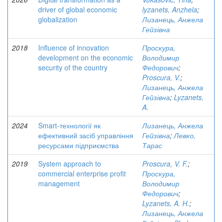
driver of global economic
lyzanets, Anzhela
;
globalization
Лизанець, Анжела
Гейзівна
2018
Influence of innovation
Проскура,
development on the economic
Володимир
security of the country
Федорович
;
Proscura, V.
;
Лизанець, Анжела
Гейзівна
;
Lyzanets,
A.
2024
Smart-технології як
Лизанець, Анжела
ефективний засіб управління
Гейзівна
;
Левко,
ресурсами підприємства
Тарас
2019
System approach to
Proscura, V. F.
;
commercial enterprise profit
Проскура,
management
Володимир
Федорович
;
Lyzanets, A. H.
;
Лизанець, Анжела