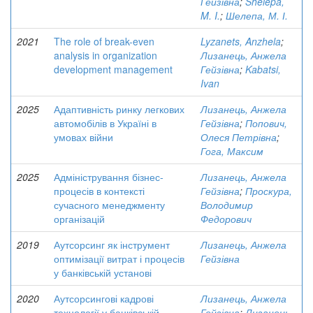
Гейзівна
;
Shelepa,
M. I.
;
Шелепа, М. І.
2021
The role of break-even
Lyzanets, Anzhela
;
analysis in organization
Лизанець, Анжела
development management
Гейзівна
;
Kabatsi,
Ivan
2025
Адаптивність ринку легкових
Лизанець, Анжела
автомобілів в Україні в
Гейзівна
;
Попович,
умовах війни
Олеся Петрівна
;
Гога, Максим
2025
Адміністрування бізнес-
Лизанець, Анжела
процесів в контексті
Гейзівна
;
Проскура,
сучасного менеджменту
Володимир
організацій
Федорович
2019
Аутсорсинг як інструмент
Лизанець, Анжела
оптимізації витрат і процесів
Гейзівна
у банківській установі
2020
Аутсорсингові кадрові
Лизанець, Анжела
технології у банківській
Гейзівна
;
Лизанець,