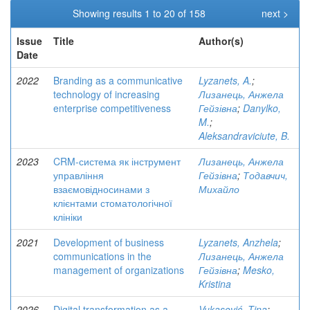
Showing results 1 to 20 of 158
next >
Issue
Title
Author(s)
Date
2022
Branding as a communicative
Lyzanets, A.
;
technology of increasing
Лизанець, Анжела
enterprise competitiveness
Гейзівна
;
Danylko,
M.
;
Aleksandraviciute, B.
2023
CRM-система як інструмент
Лизанець, Анжела
управління
Гейзівна
;
Тодавчич,
взаємовідносинами з
Михайло
клієнтами стоматологічної
клініки
2021
Development of business
Lyzanets, Anzhela
;
communications in the
Лизанець, Анжела
management of organizations
Гейзівна
;
Mesko,
Kristina
2026
Digital transformation as a
Vukasović, Tina
;