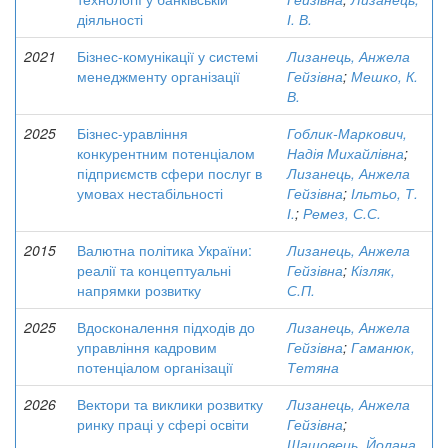
діяльності
І. В.
2021
Бізнес-комунікації у системі
Лизанець, Анжела
менеджменту організації
Гейзівна
;
Мешко, К.
В.
2025
Бізнес-уравління
Гоблик-Маркович,
конкурентним потенціалом
Надія Михайлівна
;
підприємств сфери послуг в
Лизанець, Анжела
умовах нестабільності
Гейзівна
;
Ільтьо, Т.
І.
;
Ремез, С.С.
2015
Валютна політика України:
Лизанець, Анжела
реалії та концептуальні
Гейзівна
;
Кізляк,
напрямки розвитку
С.П.
2025
Вдосконалення підходів до
Лизанець, Анжела
управління кадровим
Гейзівна
;
Гаманюк,
потенціалом організації
Тетяна
2026
Вектори та виклики розвитку
Лизанець, Анжела
ринку праці у сфері освіти
Гейзівна
;
Шашовець, Йолана