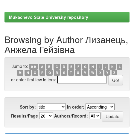
Mukachevo State University repository
Browsing by Author Лизанець,
Анжела Гейзівна
Jump to:
0-9
A
B
C
D
E
F
G
H
I
J
K
L
M
N
O
P
Q
R
S
T
U
V
W
X
Y
Z
or enter first few letters:
Sort by:
In order:
Results/Page
Authors/Record: