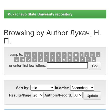
Mukachevo State University repository
Browsing by Author Лукач, Н.
П.
Jump to:
0-9
A
B
C
D
E
F
G
H
I
J
K
L
M
N
O
P
Q
R
S
T
U
V
W
X
Y
Z
or enter first few letters:
Sort by:
In order:
Results/Page
Authors/Record: