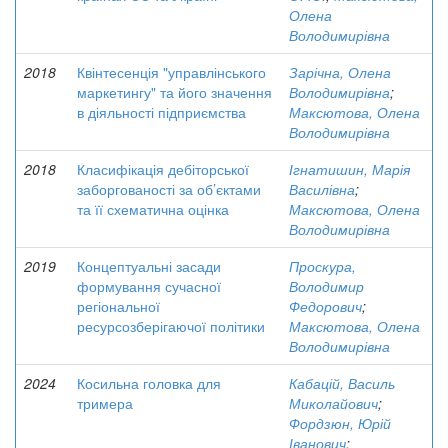
Олена
Володимирівна
2018
Квінтесенція "управлінського
Зарічна, Олена
маркетингу" та його значення
Володимирівна
;
в діяльності підприємства
Максютова, Олена
Володимирівна
2018
Класифікація дебіторської
Ігнатишин, Марія
заборгованості за об’єктами
Василівна
;
та її схематична оцінка
Максютова, Олена
Володимирівна
2019
Концептуальні засади
Проскура,
формування сучасної
Володимир
регіональної
Федорович
;
ресурсозберігаючої політики
Максютова, Олена
Володимирівна
2024
Косильна головка для
Кабацій, Василь
тримера
Миколайович
;
Фордзюн, Юрій
Іванович
;