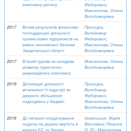
комплексу регіону
Федорович
;
Максютова, Олена
Володимирівна
2017
Вплив результатів фінансово-
Проскура,
господарської діяльності
Володимир
промислових підприємств на
Федорович
;
рівень економічної безпеки
Максютова, Олена
Закарпатської області
Володимирівна
2017
В’їзний туризм як складова
Максютова, Олена
розвитку туристично-
Володимирівна
рекреаційного комплексу
2019
Детінізація діяльності
Проскура,
вітчизняної Іт-індустрії як
Володимир
джерело збільшення
Федорович
;
надходжень у бюджет
Максютова, Олена
Володимирівна
2018
До питання оподаткування
Ігнатишин, Марія
податку на додану вартість в
Василівна
;
Печунка,
країнах ЄС та Україні
О. Ю.
;
Максютова,