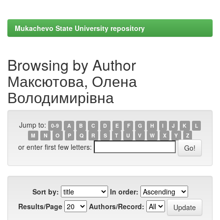
Mukachevo State University repository
Browsing by Author
Максютова, Олена
Володимирівна
Jump to:
0-9
A
B
C
D
E
F
G
H
I
J
K
L
M
N
O
P
Q
R
S
T
U
V
W
X
Y
Z
or enter first few letters:
Sort by:
In order:
Results/Page
Authors/Record: