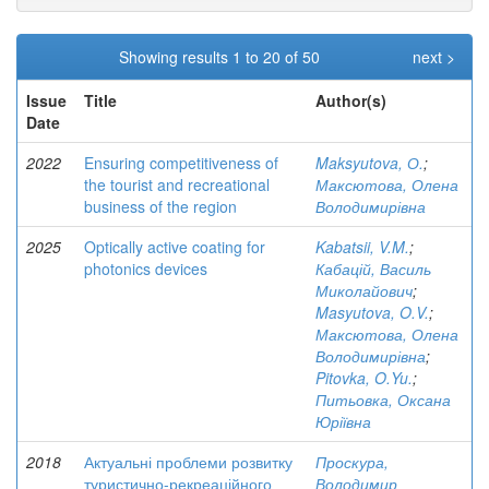
Showing results 1 to 20 of 50
next >
Issue
Title
Author(s)
Date
2022
Ensuring competitiveness of
Maksyutova, О.
;
the tourist and recreational
Максютова, Олена
business of the region
Володимирівна
2025
Optically active coating for
Kabatsii, V.M.
;
photonics devices
Кабацій, Василь
Миколайович
;
Masyutova, O.V.
;
Максютова, Олена
Володимирівна
;
Pitovka, O.Yu.
;
Питьовка, Оксана
Юріївна
2018
Актуальні проблеми розвитку
Проскура,
туристично-рекреаційного
Володимир