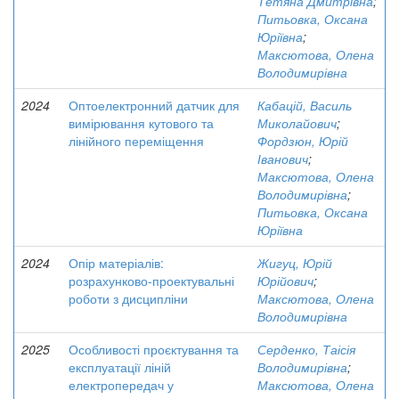
Тетяна Дмитрівна
;
Питьовка, Оксана
Юріївна
;
Максютова, Олена
Володимирівна
2024
Оптоелектронний датчик для
Кабацій, Василь
вимірювання кутового та
Миколайович
;
лінійного переміщення
Фордзюн, Юрій
Іванович
;
Максютова, Олена
Володимирівна
;
Питьовка, Оксана
Юріївна
2024
Опір матеріалів:
Жигуц, Юрій
розрахунково-проектувальні
Юрійович
;
роботи з дисципліни
Максютова, Олена
Володимирівна
2025
Особливості проєктування та
Серденко, Таісія
експлуатації ліній
Володимирівна
;
електропередач у
Максютова, Олена