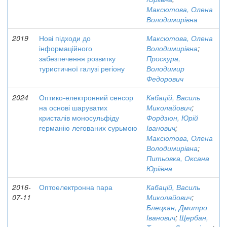
Максютова, Олена
Володимирівна
2019
Нові підходи до
Максютова, Олена
інформаційного
Володимирівна
;
забезпечення розвитку
Проскура,
туристичної галузі регіону
Володимир
Федорович
2024
Оптико-електронний сенсор
Кабацій, Василь
на основі шаруватих
Миколайович
;
кристалів моносульфіду
Фордзюн, Юрій
германію легованих сурьмою
Іванович
;
Максютова, Олена
Володимирівна
;
Питьовка, Оксана
Юріївна
2016-
Оптоелектронна пара
Кабацій, Василь
07-11
Миколайович
;
Блецкан, Дмитро
Іванович
;
Щербан,