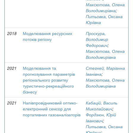
Максютова, Олена
Володимирівна
;
Питьовка, Оксана
Юріївна
2018
Моделювання ресурсних
Проскура,
потоків регіону
Володимир
Федорович
;
Максютова, Олена
Володимирівна
2021
Моделювання та
Стегней, Маріанна
прогнозування параметрів
Іванівна
;
регіонального розвитку
Максютова, Олена
туристично-рекреаційного
Володимирівна
бізнесу
2021
Напівпровідниковий оптико-
Кабацій, Василь
електронний сенсор для
Миколайович
;
портативних газоаналізаторів
Фордзюн, Юрій
Іванович
;
Питьовка, Оксана
Юріївна
;