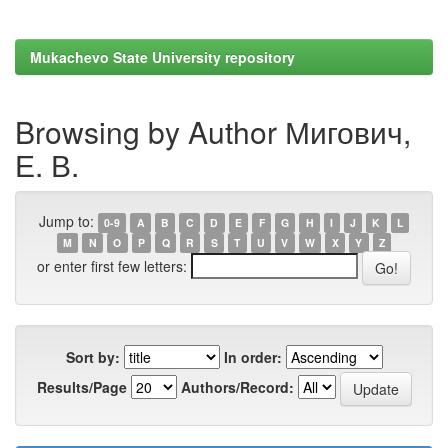
Mukachevo State University repository
Browsing by Author Мигович,
Е. В.
Jump to:
0-9
A
B
C
D
E
F
G
H
I
J
K
L
M
N
O
P
Q
R
S
T
U
V
W
X
Y
Z
or enter first few letters:
Sort by:
In order:
Results/Page
Authors/Record: