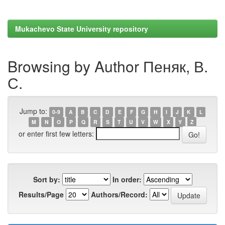
Mukachevo State University repository
Browsing by Author Пеняк, В.
С.
Jump to:
0-9
A
B
C
D
E
F
G
H
I
J
K
L
M
N
O
P
Q
R
S
T
U
V
W
X
Y
Z
or enter first few letters:
Sort by:
In order:
Results/Page
Authors/Record: