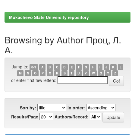
Mukachevo State University repository
Browsing by Author Проц, Л.
А.
Jump to:
0-9
A
B
C
D
E
F
G
H
I
J
K
L
M
N
O
P
Q
R
S
T
U
V
W
X
Y
Z
or enter first few letters:
Sort by:
In order:
Results/Page
Authors/Record: