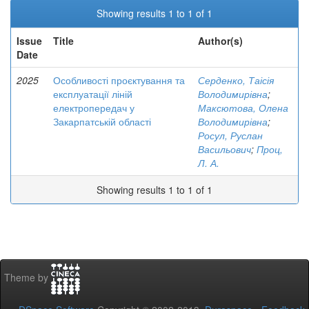
Showing results 1 to 1 of 1
Issue
Title
Author(s)
Date
2025
Особливості проєктування та
Серденко, Таісія
експлуатації ліній
Володимирівна
;
електропередач у
Максютова, Олена
Закарпатській області
Володимирівна
;
Росул, Руслан
Васильович
;
Проц,
Л. А.
Showing results 1 to 1 of 1
Theme by