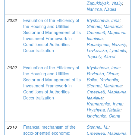
Zapukhlyak, Vitaliy
;
Nahirna, Nadiia
2022
Evaluation of the Efficiency of
Irtyshcheva, Inna
;
the Housing and Utilities
Stehnei, Marianna
;
Sector and Management of its
Стегней, Маріанна
Investment Framework in
Іванівна
;
Conditions of Authorities
Popadynets, Nazariy
;
Decentralization
Levkovska, Lyudmila
;
Topchiy, Alexei
2022
Evaluation of the Efficiency of
Irtyshcheva, Inna
;
the Housing and Utilities
Pavlenko, Olena
;
Sector and Management of its
Boiko, Yevheniia
;
Investment Framework in
Stehnei, Marianna
;
Conditions of Authorities
Стегней, Маріанна
Decentralization
Іванівна
;
Kramarenko, Iryna
;
Hryshyna, Natalia
;
Ishchenko, Olena
2018
Financial mechanism of the
Stehnei, M.
;
socio-oriented economic
Стегней, Маріанна