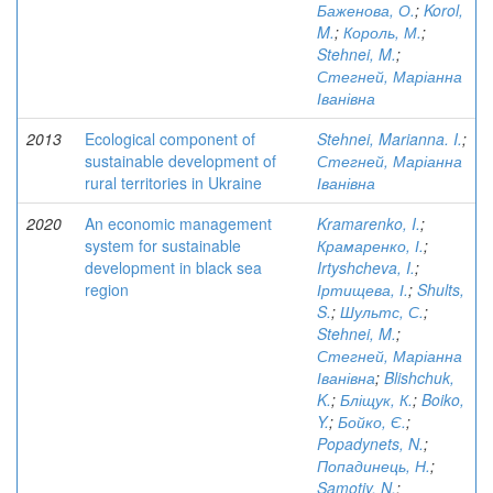
Баженова, О.
;
Korol,
M.
;
Король, М.
;
Stehnei, M.
;
Стегней, Маріанна
Іванівна
2013
Ecological component of
Stehnei, Marianna. I.
;
sustainable development of
Стегней, Маріанна
rural territories in Ukraine
Іванівна
2020
An economic management
Kramarenko, I.
;
system for sustainable
Крамаренко, І.
;
development in black sea
Irtyshcheva, I.
;
region
Іртищева, І.
;
Shults,
S.
;
Шультс, С.
;
Stehnei, M.
;
Стегней, Маріанна
Іванівна
;
Blishchuk,
K.
;
Бліщук, К.
;
Boiko,
Y.
;
Бойко, Є.
;
Popadynets, N.
;
Попадинець, Н.
;
Samotiy, N.
;