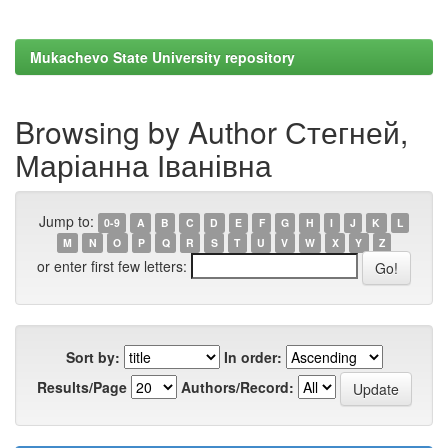
Mukachevo State University repository
Browsing by Author Стегней,
Маріанна Іванівна
Jump to:
0-9
A
B
C
D
E
F
G
H
I
J
K
L
M
N
O
P
Q
R
S
T
U
V
W
X
Y
Z
or enter first few letters:
Sort by:
In order:
Results/Page
Authors/Record: