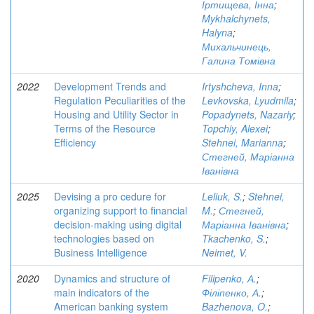
Іртищева, Інна
;
Mykhalchynets,
Halyna
;
Михальчинець,
Галина Томівна
2022
Development Trends and
Irtyshcheva, Inna
;
Regulation Peculiarities of the
Levkovska, Lyudmila
;
Housing and Utility Sector in
Popadynets, Nazariy
;
Terms of the Resource
Topchiy, Alexei
;
Efficiency
Stehnei, Marianna
;
Стегней, Маріанна
Іванівна
2025
Devising a pro cedure for
Leliuk, S.
;
Stehnei,
organizing support to financial
M.
;
Стегней,
decision-making using digital
Маріанна Іванівна
;
technologies based on
Tkachenko, S.
;
Business Intelligence
Neimet, V.
2020
Dynamics and structure of
Filipenko, А.
;
main indicators of the
Філіпенко, А.
;
American banking system
Bazhenova, O.
;