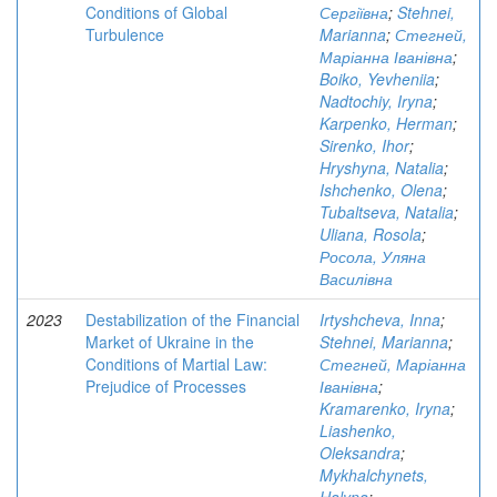
Conditions of Global
Сергіївна
;
Stehnei,
Turbulence
Marianna
;
Стегней,
Маріанна Іванівна
;
Boiko, Yevheniia
;
Nadtochiy, Iryna
;
Karpenko, Herman
;
Sirenko, Ihor
;
Hryshyna, Natalia
;
Ishchenko, Olena
;
Tubaltseva, Natalia
;
Uliana, Rosola
;
Росола, Уляна
Василівна
2023
Destabilization of the Financial
Irtyshcheva, Inna
;
Market of Ukraine in the
Stehnei, Marianna
;
Conditions of Martial Law:
Стегней, Маріанна
Prejudice of Processes
Іванівна
;
Kramarenko, Iryna
;
Liashenko,
Oleksandra
;
Mykhalchynets,