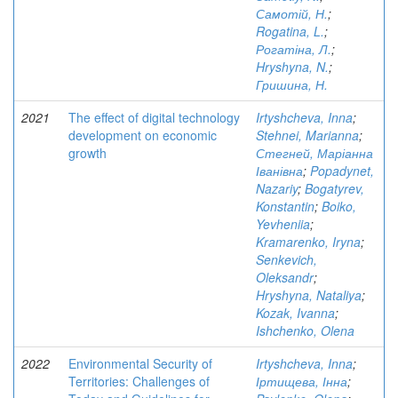
Самотій, Н.
;
Rogatina, L.
;
Рогатіна, Л.
;
Hryshyna, N.
;
Гришина, Н.
2021
The effect of digital technology
Irtyshcheva, Inna
;
development on economic
Stehnei, Marianna
;
growth
Стегней, Маріанна
Іванівна
;
Popadynet,
Nazariy
;
Bogatyrev,
Konstantin
;
Boiko,
Yevheniia
;
Kramarenko, Iryna
;
Senkevich,
Oleksandr
;
Hryshyna, Nataliya
;
Kozak, Ivanna
;
Ishchenko, Olena
2022
Environmental Security of
Irtyshcheva, Inna
;
Territories: Challenges of
Іртищева, Інна
;