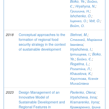
Boiko, Ye.
;
Бойко,
Є.
;
Hryshyna, N.
;
Гришина, Н.
;
Ishchenko, O.
;
Іщенко, О.
;
Voit, O.
;
Войт, О.
2018
Conceptual approaches to the
Stehnei, M.
;
formation of regional food
Стегней, Маріанна
security strategy in the context
Іванівна
;
of sustainable development
Irtyshcheva, I.
;
Іртищева, І.
;
Boiko,
Ye.
;
Бойко, Є.
;
Rogatina, L.
;
Рогатіна, Л.
;
Khaustova, K.
;
Хаустова, Ксенія
Михайлівна
2023
Design Management of an
Pavlenko, Olena
;
Innovative Model of
Irtyshcheva, Inna
;
Sustainable Development and
Kramarenko, Iryna
;
Regional Features in
Крамаренко, Ірина