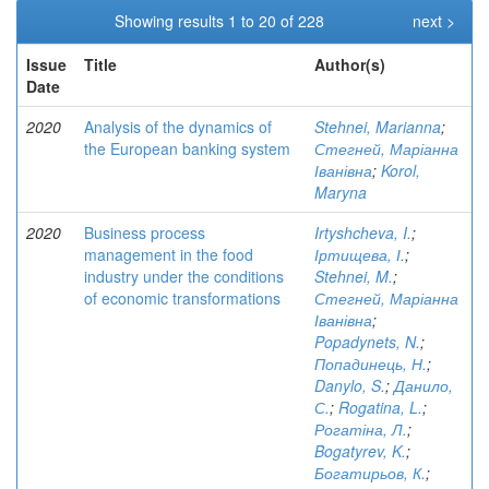
Showing results 1 to 20 of 228
next >
Issue
Title
Author(s)
Date
2020
Analysis of the dynamics of
Stehnei, Marianna
;
the European banking system
Стегней, Маріанна
Іванівна
;
Korol,
Maryna
2020
Business process
Irtyshcheva, I.
;
management in the food
Іртищева, І.
;
industry under the conditions
Stehnei, M.
;
of economic transformations
Стегней, Маріанна
Іванівна
;
Popadynets, N.
;
Попадинець, Н.
;
Danylo, S.
;
Данило,
С.
;
Rogatina, L.
;
Рогатіна, Л.
;
Bogatyrev, K.
;
Богатирьов, К.
;