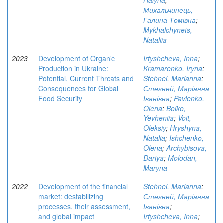
Halyna
;
Михальчинець,
Галина Томівна
;
Mykhalchynets,
Nataliia
2023
Development of Organic
Irtyshcheva, Inna
;
Production in Ukraine:
Kramarenko, Iryna
;
Potential, Current Threats and
Stehnei, Marianna
;
Consequences for Global
Стегней, Маріанна
Food Security
Іванівна
;
Pavlenko,
Olena
;
Boiko,
Yevheniia
;
Voit,
Oleksiy
;
Hryshyna,
Natalia
;
Ishchenkо,
Olena
;
Archybisova,
Dariya
;
Molodan,
Maryna
2022
Development of the financial
Stehnei, Marianna
;
market: destabilizing
Стегней, Маріанна
processes, their assessment,
Іванівна
;
and global impact
Irtyshcheva, Inna
;