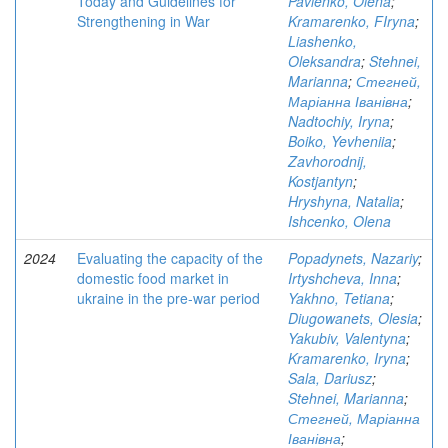
Today and Guidelines for
Pavlenko, Olena
;
Strengthening in War
Kramarenko, FIryna
;
Liashenko,
Oleksandra
;
Stehnei,
Marianna
;
Стегней,
Маріанна Іванівна
;
Nadtochiy, Iryna
;
Boiko, Yevheniia
;
Zavhorodnij,
Kostjantyn
;
Hryshyna, Natalia
;
Ishcenko, Olena
2024
Evaluating the capacity of the
Popadynets, Nazariy
;
domestic food market in
Irtyshcheva, Inna
;
ukraine in the pre-war period
Yakhno, Tetiana
;
Diugowanets, Olesia
;
Yakubiv, Valentyna
;
Kramarenko, Iryna
;
Sala, Dariusz
;
Stehnei, Marianna
;
Стегней, Маріанна
Іванівна
;