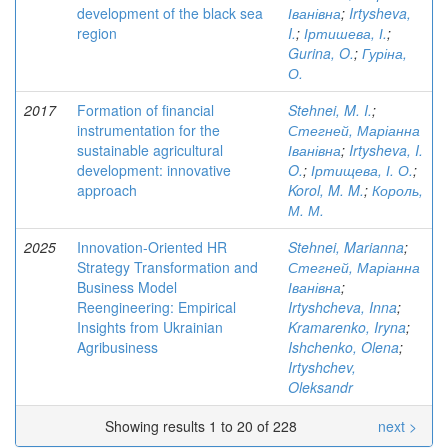
development of the black sea
Іванівна
;
Irtysheva,
region
I.
;
Іртишева, І.
;
Gurina, O.
;
Гуріна,
О.
2017
Formation of financial
Stehnei, M. I.
;
instrumentation for the
Стегней, Маріанна
sustainable agricultural
Іванівна
;
Irtysheva, I.
development: innovative
O.
;
Іртищева, І. О.
;
approach
Korol, M. M.
;
Король,
М. М.
2025
Innovation-Oriented HR
Stehnei, Marianna
;
Strategy Transformation and
Стегней, Маріанна
Business Model
Іванівна
;
Reengineering: Empirical
Irtyshcheva, Inna
;
Insights from Ukrainian
Kramarenko, Iryna
;
Agribusiness
Ishchenko, Olena
;
Irtyshchev,
Oleksandr
Showing results 1 to 20 of 228
next >