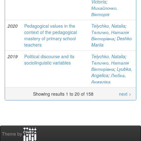
Victoria
;
Михайлочко,
Вікторія
2020
Pedagogical values in the
Telychko, Natalia
;
context of the pedagogical
Теличко, Наталія
mastery of primary school
Вікторівна
;
Deshko
teachers
Mariia
2019
Political discourse and its
Telychko, Natalia
;
sociolinguistic variables
Теличко, Наталія
Вікторівна
;
Lyubka,
Angelica
;
Любка,
Анжеліка
Showing results 1 to 20 of 158
next >
Theme by