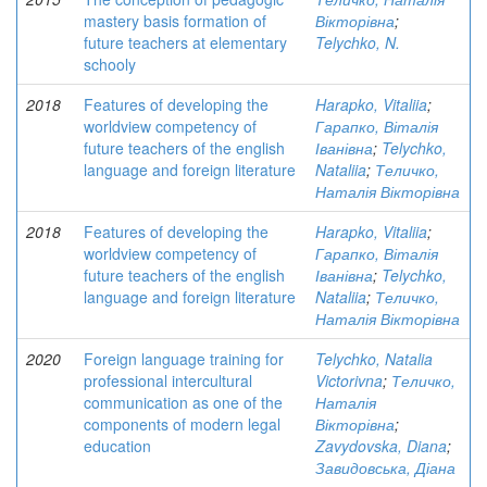
mastery basis formation of
Вікторівна
;
future teachers at elementary
Telychko, N.
schooly
2018
Features of developing the
Harapko, Vitaliia
;
worldview competency of
Гарапко, Віталія
future teachers of the english
Іванівна
;
Telychko,
language and foreign literature
Nataliia
;
Теличко,
Наталія Вікторівна
2018
Features of developing the
Harapko, Vitaliia
;
worldview competency of
Гарапко, Віталія
future teachers of the english
Іванівна
;
Telychko,
language and foreign literature
Nataliia
;
Теличко,
Наталія Вікторівна
2020
Foreign language training for
Telychko, Natalia
professional intercultural
Victorivna
;
Теличко,
communication as one of the
Наталія
components of modern legal
Вікторівна
;
education
Zavydovska, Diana
;
Завидовська, Діана