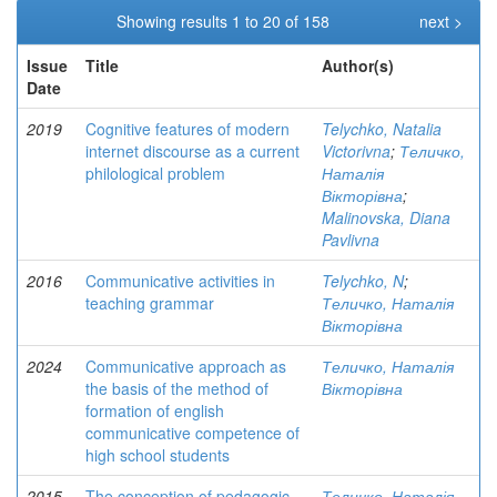
Showing results 1 to 20 of 158
next >
Issue
Title
Author(s)
Date
2019
Cognitive features of modern
Telychko, Natalia
internet discourse as a current
Victorivna
;
Теличко,
philological problem
Наталія
Вікторівна
;
Malinovska, Diana
Pavlivna
2016
Communicative activities in
Telychko, N
;
teaching grammar
Теличко, Наталія
Вікторівна
2024
Communicative approach as
Теличко, Наталія
the basis of the method of
Вікторівна
formation of english
communicative competence of
high school students
2015
The conception of pedagogic
Теличко, Наталія