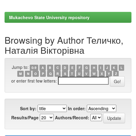
Mukachevo State University repository
Browsing by Author Теличко,
Наталія Вікторівна
Jump to:
0-9
A
B
C
D
E
F
G
H
I
J
K
L
M
N
O
P
Q
R
S
T
U
V
W
X
Y
Z
or enter first few letters:
Sort by:
In order:
Results/Page
Authors/Record: