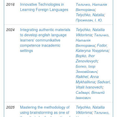
2016
Innovative Technologies in
Теличко, Наталія
Learning Foreign Languages
Вікторівна
;
Telychko, Natalia
;
Прожегач, І. Ю.
2024
Integrating authentic materials
Telychko, Nataliia
to develop english language
Viktorivna
;
Теличко,
learners' communikative
Наталія
competence inacademic
Вікторівна
;
Fodor,
settings
Kateryna Yosypivna
;
Bopko, Ihor
Zenoviiovych
;
Бопко, Ігор
Зеновійович
;
Raikhel, Anna
Mykhaliivna
;
Sadvari,
Vitalii Ivanovech
;
Садварі, Віталій
Іванович
2025
Mastering the methodology of
Telychko, Nataliia
using brainstorming as one of
Viktorivna
;
Теличко,