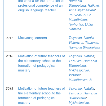
the criteria for the formation of
Наталія
profesional competence of an
Вікторівна
;
Raikhel,
english language teacher
Anna Mykhaliivna
;
Райхель, Анна
Михайлівна
;
Hryhoriak, Lidiia
Ivanivna
2017
Motivating learners
Telychko, Natalia
Victorivna
;
Теличко,
Наталія Вікторівна
2018
Motivation of future teachers of
Telychko, Natalia
;
the elementary school to the
Теличко, Наталія
formation of pedagogical
Вікторівна
;
mastery
Mykhailochko,
Victoria
;
Михайлочко, В.
2018
Motivation of future teachers of
Telychko, Natalia
;
tne elementary school to the
Теличко, Наталія
formation of pedagogical
Вікторівна
;
mastery
Mykhailochko,