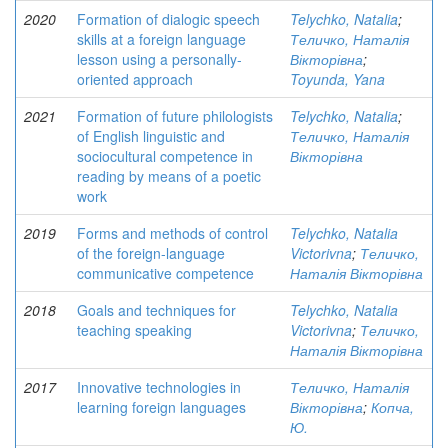
2020
Formation of dialogic speech
Telychko, Natalia
;
skills at a foreign language
Теличко, Наталія
lesson using a personally-
Вікторівна
;
oriented approach
Toyunda, Yana
2021
Formation of future philologists
Telychko, Natalia
;
of English linguistic and
Теличко, Наталія
sociocultural competence in
Вікторівна
reading by means of a poetic
work
2019
Forms and methods of control
Telychko, Natalia
of the foreign-language
Victorivna
;
Теличко,
communicative competence
Наталія Вікторівна
2018
Goals and techniques for
Telychko, Natalia
teaching speaking
Victorivna
;
Теличко,
Наталія Вікторівна
2017
Innovative technologies in
Теличко, Наталія
learning foreign languages
Вікторівна
;
Копча,
Ю.