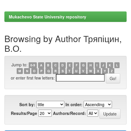
Mukachevo State University repository
Browsing by Author Тряпіцин,
В.О.
Jump to:
0-9
A
B
C
D
E
F
G
H
I
J
K
L
M
N
O
P
Q
R
S
T
U
V
W
X
Y
Z
or enter first few letters:
Sort by:
In order:
Results/Page
Authors/Record: