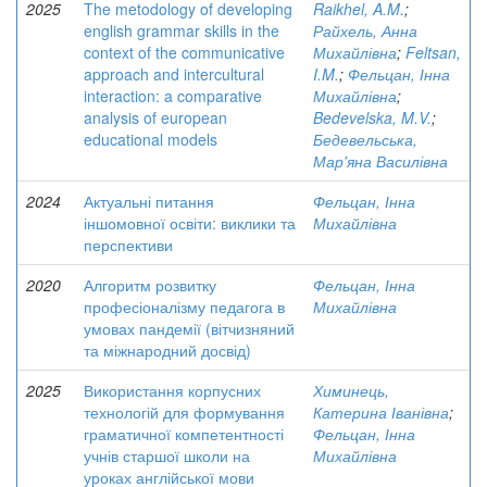
2025
The metodology of developing
Raikhel, A.M.
;
english grammar skills in the
Райхель, Анна
context of the communicative
Михайлівна
;
Feltsan,
approach and intercultural
I.M.
;
Фельцан, Інна
interaction: a comparative
Михайлівна
;
analysis of european
Bedevelska, M.V.
;
educational models
Бедевельська,
Мар'яна Василівна
2024
Актуальні питання
Фельцан, Інна
іншомовної освіти: виклики та
Михайлівна
перспективи
2020
Алгоритм розвитку
Фельцан, Інна
професіоналізму педагога в
Михайлівна
умовах пандемії (вітчизняний
та міжнародний досвід)
2025
Використання корпусних
Химинець,
технологій для формування
Катерина Іванівна
;
граматичної компетентності
Фельцан, Інна
учнів старшої школи на
Михайлівна
уроках англійської мови