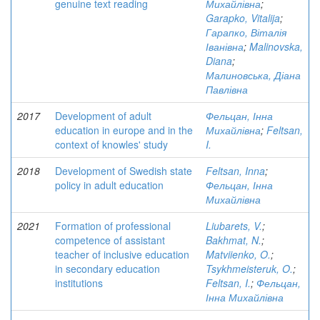
genuine text reading
Михайлівна
;
Garapko, Vitalija
;
Гарапко, Віталія
Іванівна
;
Malinovska,
Diana
;
Малиновська, Діана
Павлівна
2017
Development of adult
Фельцан, Інна
education in europe and in the
Михайлівна
;
Feltsan,
context of knowles' study
I.
2018
Development of Swedish state
Feltsan, Inna
;
policy in adult education
Фельцан, Інна
Михайлівна
2021
Formation of professional
Liubarets, V.
;
competence of assistant
Bakhmat, N.
;
teacher of inclusive education
Matviienko, O.
;
in secondary education
Tsykhmeisteruk, O.
;
institutions
Feltsan, I.
;
Фельцан,
Інна Михайлівна