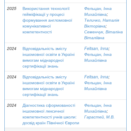
2025
Використання технології
Фельцан, Інна
гейміфікації у процесі
Михайлівна
;
формування англомовної
Теличко, Наталія
комунікативної
Вікторівна
;
компетентності
Семенчук, Віталіна
Віталіївна
2024
Відповідальність змісту
Feltsan, Inna
;
іншомовної освіти в Україні
Фельцан, Інна
вимогам міднародної
Михайлівна
сертифікації знань
2024
Відповідальність змісту
Feltsan, Inna
;
іншомовної освіти в Україні
Фельцан, Інна
вимогам міднародної
Михайлівна
сертифікації знань
2024
Діагностика сформованості
Фельцан, Інна
іншомовної лексичної
Михайлівна
;
компетентності учнів школи:
Гарастей, М.В.
досвід країн Північної Європи