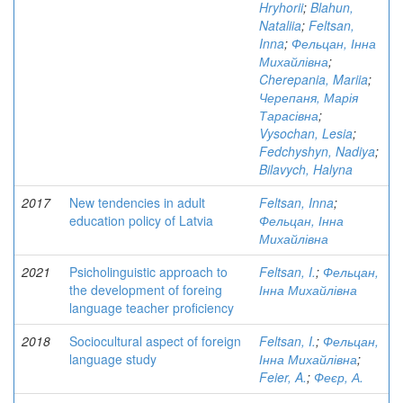
Hryhorii
;
Blahun,
Nataliia
;
Feltsan,
Inna
;
Фельцан, Інна
Михайлівна
;
Cherepania, Mariia
;
Черепаня, Марія
Тарасівна
;
Vysochan, Lesia
;
Fedchyshyn, Nadiya
;
Bilavych, Halyna
2017
New tendencies in adult
Feltsan, Inna
;
education policy of Latvia
Фельцан, Інна
Михайлівна
2021
Psicholinguistic approach to
Feltsan, I.
;
Фельцан,
the development of foreing
Інна Михайлівна
language teacher proficiency
2018
Sociocultural aspect of foreign
Feltsan, I.
;
Фельцан,
language study
Інна Михайлівна
;
Feier, A.
;
Феєр, А.