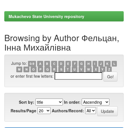
Mukachevo State University repository
Browsing by Author Фельцан,
Інна Михайлівна
Jump to:
0-9
A
B
C
D
E
F
G
H
I
J
K
L
M
N
O
P
Q
R
S
T
U
V
W
X
Y
Z
or enter first few letters:
Sort by:
In order:
Results/Page
Authors/Record: