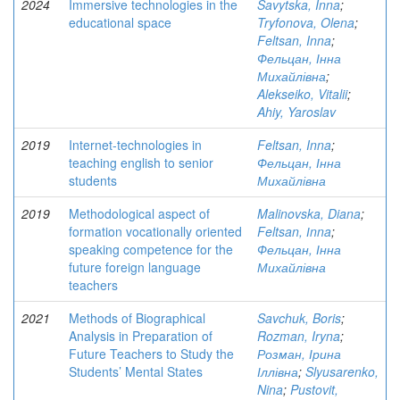
2024
Immersive technologies in the
Savytska, Inna
;
educational space
Tryfonova, Olena
;
Feltsan, Inna
;
Фельцан, Інна
Михайлівна
;
Alekseiko, Vitalii
;
Ahiy, Yaroslav
2019
Internet-technologies in
Feltsan, Inna
;
teaching english to senior
Фельцан, Інна
students
Михайлівна
2019
Methodological aspect of
Malinovska, Diana
;
formation vocationally oriented
Feltsan, Іnna
;
speaking competence for the
Фельцан, Інна
future foreign language
Михайлівна
teachers
2021
Methods of Biographical
Savchuk, Boris
;
Analysis in Preparation of
Rozman, Iryna
;
Future Teachers to Study the
Розман, Ірина
Students’ Mental States
Іллівна
;
Slyusarenko,
Nina
;
Pustovit,