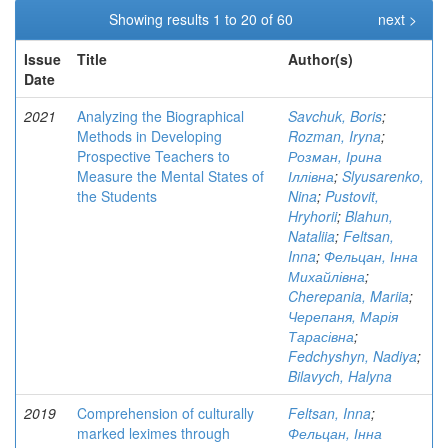
Showing results 1 to 20 of 60
next >
Issue
Title
Author(s)
Date
2021
Analyzing the Biographical
Savchuk, Boris
;
Methods in Developing
Rozman, Iryna
;
Prospective Teachers to
Розман, Ірина
Measure the Mental States of
Іллівна
;
Slyusarenko,
the Students
Nina
;
Pustovit,
Hryhorii
;
Blahun,
Nataliia
;
Feltsan,
Inna
;
Фельцан, Інна
Михайлівна
;
Cherepania, Mariia
;
Черепаня, Марія
Тарасівна
;
Fedchyshyn, Nadiya
;
Bilavych, Halyna
2019
Comprehension of culturally
Feltsan, Inna
;
marked leximes through
Фельцан, Інна