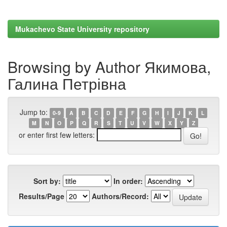
Mukachevo State University repository
Browsing by Author Якимова,
Галина Петрівна
Jump to:
0-9
A
B
C
D
E
F
G
H
I
J
K
L
M
N
O
P
Q
R
S
T
U
V
W
X
Y
Z
or enter first few letters:
Sort by:
In order:
Results/Page
Authors/Record: