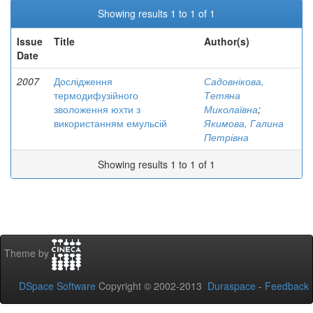
Showing results 1 to 1 of 1
Issue
Title
Author(s)
Date
2007
Дослідження
Садовнікова,
термодифузійного
Тетяна
зволоження юхти з
Миколаївна
;
використанням емульсій
Якимова, Галина
Петрівна
Showing results 1 to 1 of 1
Theme by
DSpace Software
Copyright © 2002-2013
Duraspace
-
Feedback