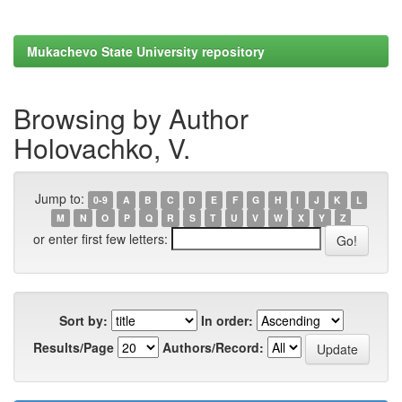
Mukachevo State University repository
Browsing by Author
Holovachko, V.
Jump to:
0-9
A
B
C
D
E
F
G
H
I
J
K
L
M
N
O
P
Q
R
S
T
U
V
W
X
Y
Z
or enter first few letters:
Sort by:
In order:
Results/Page
Authors/Record: