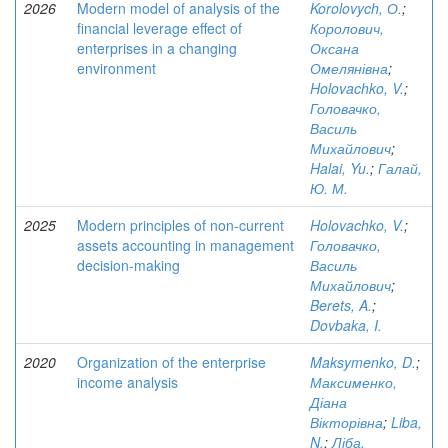
2026
Modern model of analysis of the
Korolovych, О.
;
financial leverage effect of
Королович,
enterprises in a changing
Оксана
environment
Омелянівна
;
Holovachko, V.
;
Головачко,
Василь
Михайлович
;
Halai, Yu.
;
Галай,
Ю. М.
2025
Modern principles of non-current
Holovachko, V.
;
assets accounting in management
Головачко,
decision-making
Василь
Михайлович
;
Berets, A.
;
Dovbaka, I.
2020
Organization of the enterprise
Maksymenko, D.
;
income analysis
Максименко,
Діана
Вікторівна
;
Liba,
N.
;
Ліба,