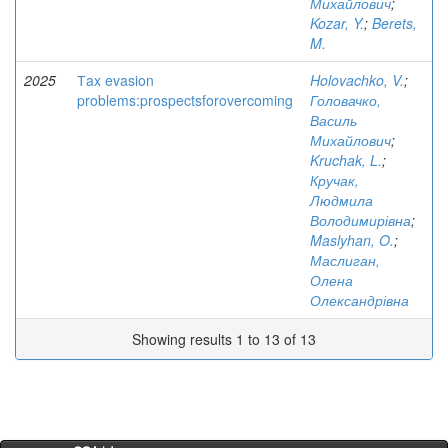
Михайлович
;
Kozar, Y.
;
Berets,
M.
2025
Тax evasion
Holovachko, V.
;
problems:prospectsforovercoming
Головачко,
Василь
Михайлович
;
Kruchak, L.
;
Кручак,
Людмила
Володимирівна
;
Maslyhan, O.
;
Маслиган,
Олена
Олександрівна
Showing results 1 to 13 of 13