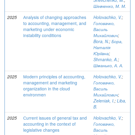
Shevchenko, M.
;
Шевченко, М. М.
2025
Аnalysis of changing approaches
Holovachko, V.
;
to accounting, management, and
Головачко,
marketing under economic
Василь
instability conditions
Михайлович
;
Bora, N.
;
Бора,
Наталія
Юріївна
;
Shmanko, A.
;
Шманько, А. А.
2025
Мodern principles of accounting,
Holovachko, V.
;
management and marketing
Головачко,
organization in the cloud
Василь
environmen
Михайлович
;
Zeleniak, I.
;
Liba,
B.
2025
Сurrent issues of general tax and
Holovachko, V.
;
accounting in the context of
Головачко,
legislative changes
Василь