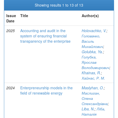
Showing results 1 to 13 of 13
Issue
Title
Author(s)
Date
2025
Accounting and audit in the
Holovachko, V.
;
system of ensuring financial
Головачко,
transparency of the enterprise
Василь
Михайлович
;
Golubka, Ya.
;
Голубка,
Ярослав
Володимирович
;
Khainas, R.
;
Хайнас, Р. М.
2024
Enterpreneurship models in the
Maslyhan, O.
;
field of renewable energy
Маслиган,
Олена
Олександрівна
;
Liba, N.
;
Ліба,
Наталія