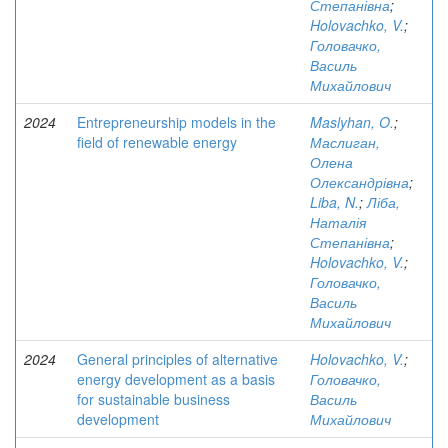
Степанівна
;
Holovachko, V.
;
Головачко,
Василь
Михайлович
2024
Entrepreneurship models in the
Maslyhan, O.
;
field of renewable energy
Маслиган,
Олена
Олександрівна
;
Liba, N.
;
Ліба,
Наталія
Степанівна
;
Holovachko, V.
;
Головачко,
Василь
Михайлович
2024
General principles of alternative
Holovachko, V.
;
energy development as a basis
Головачко,
for sustainable business
Василь
development
Михайлович