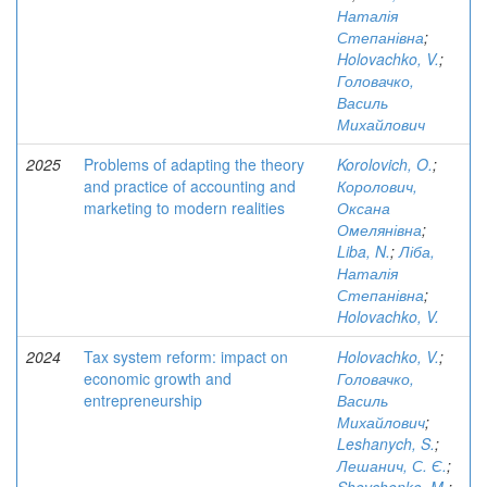
Наталія
Степанівна
;
Holovachko, V.
;
Головачко,
Василь
Михайлович
2025
Problems of adapting the theory
Korolovich, O.
;
and practice of accounting and
Королович,
marketing to modern realities
Оксана
Омелянівна
;
Liba, N.
;
Ліба,
Наталія
Степанівна
;
Holovachko, V.
2024
Tax system reform: impact on
Holovachko, V.
;
economic growth and
Головачко,
entrepreneurship
Василь
Михайлович
;
Leshanych, S.
;
Лешанич, С. Є.
;