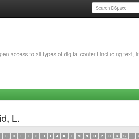
 access to all types of digital content including text, 
d, L.
C
D
E
F
G
H
I
J
K
L
M
N
O
P
Q
R
S
T