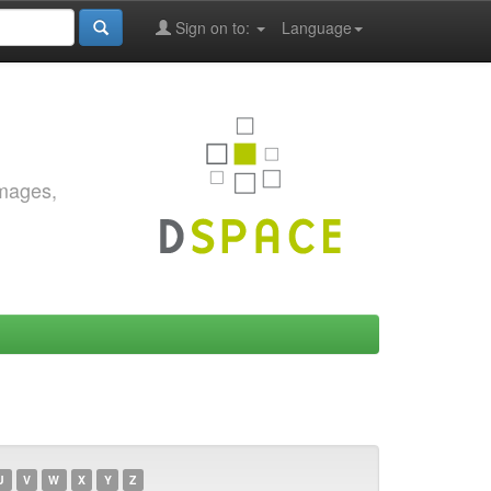
Sign on to:
Language
images,
U
V
W
X
Y
Z