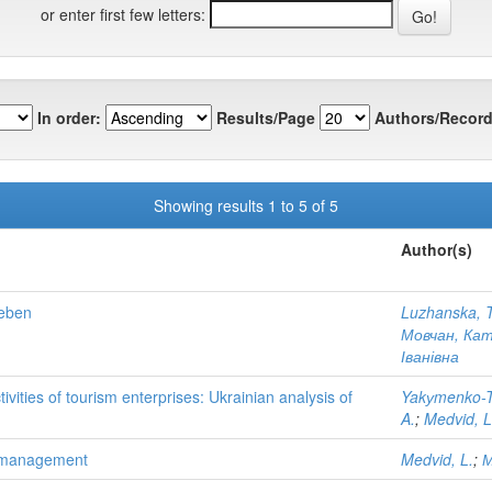
or enter first few letters:
In order:
Results/Page
Authors/Record
Showing results 1 to 5 of 5
Author(s)
seben
Luzhanska, T
Мовчан, Ка
Іванівна
ivities of tourism enterprises: Ukrainian analysis of
Yakуmenko-T
A.
;
Medvid, L
cy management
Medvid, L.
;
М