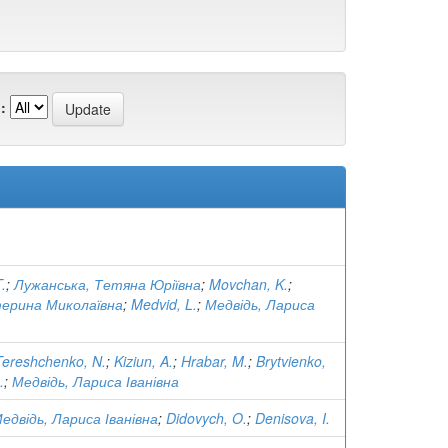
:
.
;
Лужанська, Тетяна Юріївна
;
Movchan, K.
;
терина Миколаївна
;
Medvid, L.
;
Медвідь, Лариса
ereshchenko, N.
;
Kiziun, A.
;
Hrabar, M.
;
Brytvienko,
.
;
Медвідь, Лариса Іванівна
едвідь, Лариса Іванівна
;
Didovych, O.
;
Denisova, I.