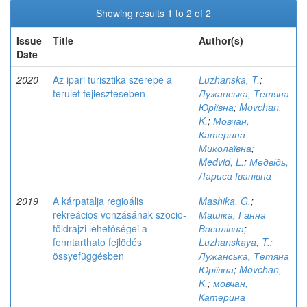
Showing results 1 to 2 of 2
Issue
Title
Author(s)
Date
2020
Az ipari turisztika szerepe a
Luzhanska, T.
;
terulet fejleszteseben
Лужанська, Тетяна
Юріївна
;
Movchan,
K.
;
Мовчан,
Катерина
Миколаївна
;
Medvid, L.
;
Медвідь,
Лариса Іванівна
2019
A kárpatalja regioális
Mashika, G.
;
rekreácios vonzásának szocio-
Машіка, Ганна
földrajzi lehetöségei a
Василівна
;
fenntarthato fejlödés
Luzhanskaya, T.
;
össyefüggésben
Лужанська, Тетяна
Юріївна
;
Movchan,
K.
;
мовчан,
Катерина