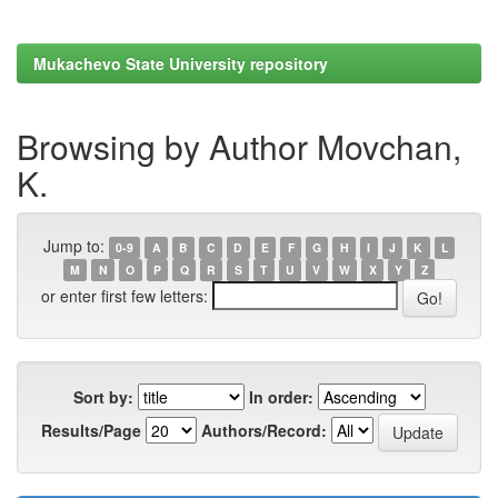
Mukachevo State University repository
Browsing by Author Movchan,
K.
Jump to:
0-9
A
B
C
D
E
F
G
H
I
J
K
L
M
N
O
P
Q
R
S
T
U
V
W
X
Y
Z
or enter first few letters:
Sort by:
In order:
Results/Page
Authors/Record: