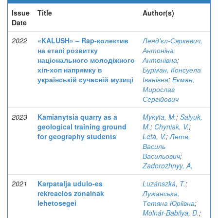
Issue
Title
Author(s)
Date
2022
«KALUSH» – Rap-колектив
Ленд'єл-Сяркевич,
на етапі розвитку
Антоніна
національного молодіжного
Антонівна
;
хіп-хоп напрямку в
Бурман, Консуела
українській сучасній музиці
Іванівна
;
Екман,
Мирослав
Сергійович
2023
Kamianytsia quarry as a
Mykyta, M.
;
Salyuk,
geological training ground
M.
;
Chyniak, V.
;
for geography students
Leta, V.
;
Лета,
Василь
Васильович
;
Zadorozhnyy, A.
2021
Karpatalja udulo-es
Luzánszká, T.
;
rekreacios zonainak
Лужанська,
lehetosegei
Тетяна Юріївна
;
Molnár-Babilya, D.
;