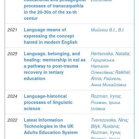
processes of transcarpathia
in the 20-30s of the xx-th
centur
2021
Language means of
Мийгеш В.І., В.І.
expressing the concept
hatred in modern English
2025
Language, belonging, and
Hertsovska, Natalia
;
healing: mentorship in esl as
Герцовська,
a pathway to post-trauma
Наталія
recovery in tertiary
Олексіївна
;
Raikhel,
education
Anna
;
Райхель,
Анна Михайлівна
2024
Language-historical
Rozman, Iryna
;
processes of linguistic
Розман, Ірина
science
Іллівна
2022
Latest Information
Tverezovska, Nina
;
Technologies in the UK
Bilyk, Ruslana
;
Adults Education System
Rozman, Iryna
;
Розман, Ірина