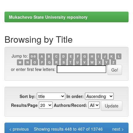
Mukachevo State University repository
Browsing by Title
Jump to:
0-9
A
B
C
D
E
F
G
H
I
J
K
L
M
N
O
P
Q
R
S
T
U
V
W
X
Y
Z
or enter first few letters:
Sort by:
In order:
Results/Page
Authors/Record:
< previous
Showing results 448 to 467 of 13746
next >