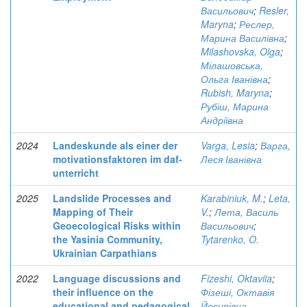
Васильович
;
Resler,
Maryna
;
Реслер,
Марина Василівна
;
Milashovska, Olga
;
Мілашовська,
Ольга Іванівна
;
Rubish, Maryna
;
Рубіш, Марина
Андріївна
2024
Landeskunde als einer der
Varga, Lesia
;
Варга,
motivationsfaktoren im daf-
Леся Іванівна
unterricht
2025
Landslide Processes and
Karabiniuk, M.
;
Leta,
Mapping of Their
V.
;
Лета, Василь
Geoecological Risks within
Васильович
;
the Yasinia Community,
Tytarenko, O.
Ukrainian Carpathians
2022
Language discussions and
Fizeshi, Oktaviia
;
their influence on the
Фізеші, Октавія
educational and pedagogical
Йосипівна