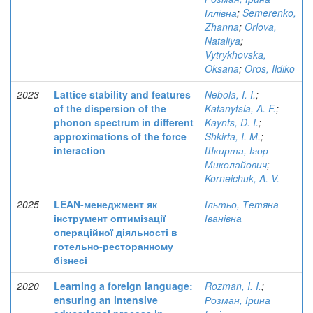
Іллівна
;
Semerenko,
Zhanna
;
Orlova,
Nataliya
;
Vytrykhovska,
Oksana
;
Oros, Ildiko
2023
Lattice stability and features
Nebola, I. I.
;
of the dispersion of the
Katanytsia, A. F.
;
phonon spectrum in different
Kaynts, D. I.
;
approximations of the force
Shkirta, I. M.
;
interaction
Шкирта, Ігор
Миколайович
;
Korneichuk, A. V.
2025
LEAN-менеджмент як
Ільтьо, Тетяна
інструмент оптимізації
Іванівна
операційної діяльності в
готельно-ресторанному
бізнесі
2020
Learning a foreign language:
Rozman, I. I.
;
ensuring an intensive
Розман, Ірина