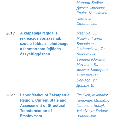
Молнар-Бабіля,
Джосія Імреївна
;
Pjatka, N.
;
П'ятка,
Наталія
Степанівна
2019
A kárpatalja regioális
Mashika, G.
;
rekreácios vonzásának
Машіка, Ганна
szocio-földrajzi lehetöségei
Василівна
;
a fenntarthato fejlödés
Luzhanskaya, T.
;
össyefüggésben
Лужанська,
Тетяна Юріївна
;
Movchan, K.
;
мовчан, Катерина
Миколаївна
;
Derkach, V.
;
Деркач, В.
2020
Labor Market of Zakarpattia
Pitiulych, Mykhailo
;
Region: Current State and
Пітюлич, Михайло
Assessment of Structural
Іванович
;
Hoblyk,
Transformation of
Volodymyr
;
Гоблик,
Employment
Володимир