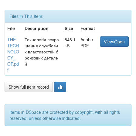
Files in This Item:
File
Description
Size
Format
THE_
Технологія покра
848.1
Adobe
View/Open
TECH
щення службови
kB
PDF
NOLO
х властивостей б
GY_
ронзових детале
OF.pd
й
f
Show full item record
Items in DSpace are protected by copyright, with all rights
reserved, unless otherwise indicated.