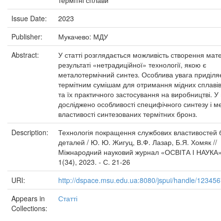
термітні сплави
Issue Date:
2023
Publisher:
Мукачево: МДУ
Abstract:
У статті розглядається можливість створення мате
результаті «нетрадиційної» технології, якою є
металотермічний синтез. Особлива увага приділя
термітним сумішам для отримання мідних сплавів
та їх практичного застосування на виробництві. У ц
досліджено особливості специфічного синтезу і ме
властивості синтезованих термітних бронз.
Description:
Технологія покращення службових властивостей 
деталей / Ю. Ю. Жигуц, В.Ф. Лазар, Б.Я. Хомяк //
Міжнародний науковий журнал «ОСВІТА І НАУКА».
1(34), 2023. - С. 21-26
URI:
http://dspace.msu.edu.ua:8080/jspui/handle/12345
Appears in
Статті
Collections: