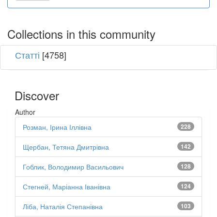
Collections in this community
Статті
[4758]
Discover
Author
Розман, Ірина Іллівна
228
Щербан, Тетяна Дмитрівна
142
Гоблик, Володимир Васильович
128
Стегней, Маріанна Іванівна
124
Ліба, Наталія Степанівна
103