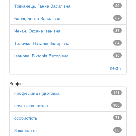
Товканець, Ганна Василівна
99
Барчі, Беата Василівна
87
Чекан, Оксана Іванівна
87
Теличко, Наталія Вікторівна
84
Іванова, Вікторія Вікторівна
80
next >
Subject
професійна підготовка
121
початкова школа
100
особистість
71
Закарпаття
68