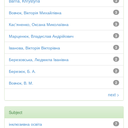
Barna, Khrystyna
3
Вовчок, Вікторія Михайлівна
3
Кас'яненко, Оксана Миколаївна
3
Марценюк, Владислав Андрійович
3
Іванова, Вікторія Вікторівна
3
Березовська, Людмила Іванівна
2
Березюк, Б. А.
2
Вовчок, В. М.
2
next >
Subject
інклюзивна освіта
7