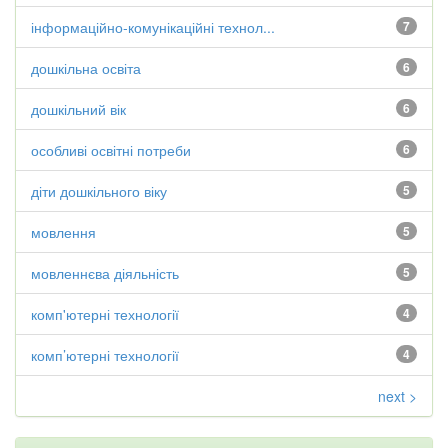
інформаційно-комунікаційні технол...
7
дошкільна освіта
6
дошкільний вік
6
особливі освітні потреби
6
діти дошкільного віку
5
мовлення
5
мовленнєва діяльність
5
комп'ютерні технології
4
комп’ютерні технології
4
next >