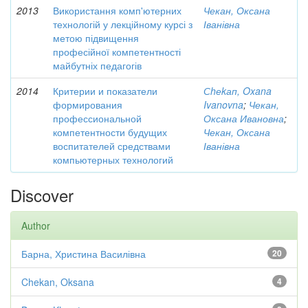
2013
Використання комп'ютерних
Чекан, Оксана
технологій у лекційному курсі з
Іванівна
метою підвищення
професійної компетентності
майбутніх педагогів
2014
Критерии и показатели
Сhеkап, Oxana
формирования
Ivanovna
;
Чекан,
профессиональной
Оксана Ивановна
;
компетентности будущих
Чекан, Оксана
воспитателей средствами
Іванівна
компьютерных технологий
Discover
Author
Барна, Христина Василівна
20
Chekan, Oksana
4