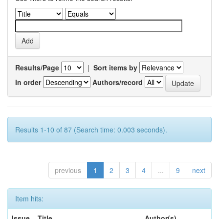
Results/Page
|
Sort items by
In order
Authors/record
Results 1-10 of 87 (Search time: 0.003 seconds).
previous
1
2
3
4
...
9
next
Item hits:
Issue
Title
Author(s)