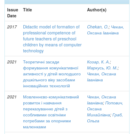
Issue
Title
Author(s)
Date
2017
Didactic model of formation of
Chekan, O.
;
Чекан,
professional competence of
Оксана Іванівна
future teachers of preschool
children by means of computer
technology
2021
Теоретичні засади
Козар, К. А.
;
формування комунікативної
Маркусь, Ю. М.
;
активності у дітей молодшого
Чекан, Оксана
дошкільного віку засобами
Іванівна
інноваційних технологій
2021
Мовленнєво-комунікативний
Чекан, Оксана
розвиток і навчання
Іванівна
;
Попович,
переказуванню дітей з
Оксана
особливими освітніми
Михайлівна
;
Граб,
потребами за опорними
Ольга
малюнками