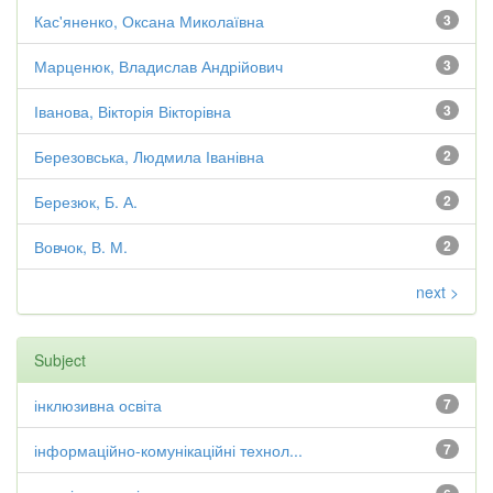
Кас'яненко, Оксана Миколаївна
3
Марценюк, Владислав Андрійович
3
Іванова, Вікторія Вікторівна
3
Березовська, Людмила Іванівна
2
Березюк, Б. А.
2
Вовчок, В. М.
2
next >
Subject
інклюзивна освіта
7
інформаційно-комунікаційні технол...
7