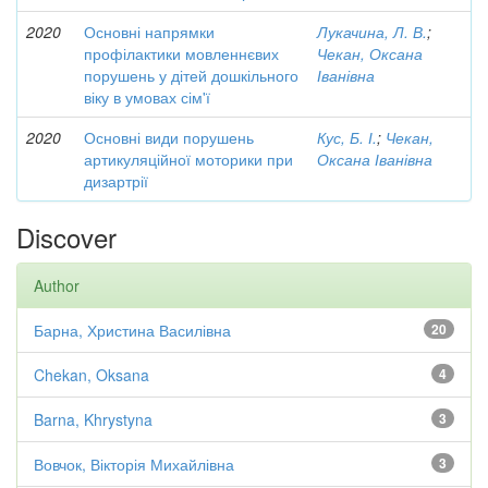
2020
Основні напрямки
Лукачина, Л. В.
;
профілактики мовленнєвих
Чекан, Оксана
порушень у дітей дошкільного
Іванівна
віку в умовах сім'ї
2020
Основні види порушень
Кус, Б. І.
;
Чекан,
артикуляційної моторики при
Оксана Іванівна
дизартрії
Discover
Author
Барна, Христина Василівна
20
Chekan, Oksana
4
Barna, Khrystyna
3
Вовчок, Вікторія Михайлівна
3