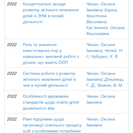
2022
Концептуальні засади
Чекан, Оксана
розвитку зв’язного мовлення
Іванівна
;
Барна,
дітей із ЗНМ в ігровій
Христина
діяльності
Василівна
;
Кас'яненко, Оксана
Миколаївна
2022
Роль та значення
Чекан, Оксана
комп'ютерних ігор у
Іванівна
;
Чопей, Н.
навчально- виховній роботі з
І.
;
Чубирко, К. Я.
дітьми, що мають ООП
2022
Система роботи з розвитку
Чекан, Оксана
зв'язного мовлення дітей із
Іванівна
;
Дочинець,
знм в ігровій діяльності
Г. Д.
;
Вовчок, В. М.
2022
Особливості державних
Чекан, Оксана
стандартів щодо освіти дітей
Іванівна
дошкільного віку
2022
Рівні підтримки щодо
Чекан, Оксана
організації освітнього процесу
Іванівна
осіб з особливими потребами