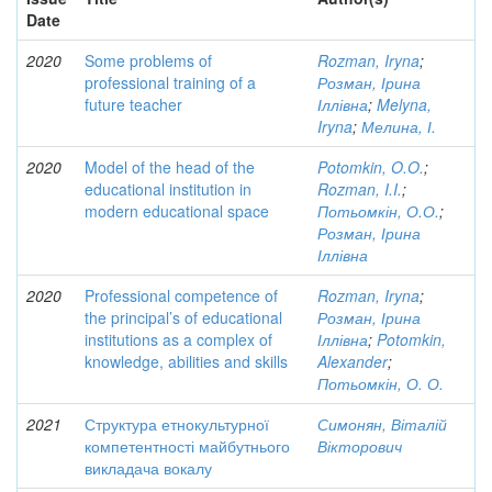
Date
2020
Some problems of
Rozman, Iryna
;
professional training of a
Розман, Ірина
future teacher
Іллівна
;
Melyna,
Iryna
;
Мелина, І.
2020
Model of the head of the
Potomkin, O.O.
;
educational institution in
Rozman, I.I.
;
modern educational space
Потьомкін, О.О.
;
Розман, Ірина
Іллівна
2020
Professional competence of
Rozman, Iryna
;
the principal’s of educational
Розман, Ірина
institutions as a complex of
Іллівна
;
Potomkin,
knowledge, abilities and skills
Alexander
;
Потьомкін, О. О.
2021
Структура етнокультурної
Симонян, Віталій
компетентності майбутнього
Вікторович
викладача вокалу