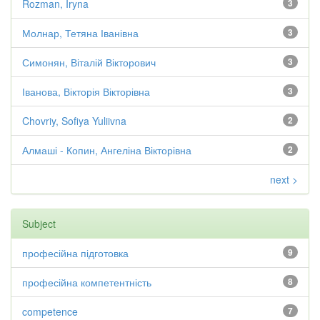
Rozman, Iryna
3
Молнар, Тетяна Іванівна
3
Симонян, Віталій Вікторович
3
Іванова, Вікторія Вікторівна
3
Chovriy, Sofiya Yuliivna
2
Алмаші - Копин, Ангеліна Вікторівна
2
next >
Subject
професійна підготовка
9
професійна компетентність
8
competence
7