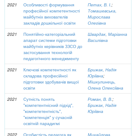
2021
Особливості формування
Петах, В. І.
;
професійної компетентності
Томашевська,
майбутніх вихователів
Мирослава
закладів дошкільної освіти
Олегівна
2021
Понятійно-категоріальний
Швардак, Маріанна
апарат системи підготовки
Василівна
майбутніх керівників ЗЗСО до
застосування технологій
педагогічного менеджменту
2021
Ключові компетентності як
Брижак, Надія
складова професійної
Юріївна
;
підготовки здобувачів вищої
Мішкулинець,
освіти
Олена Олексіївна
2021
Сутність понять
Роман, В. В.
;
"компетентнісний підхід",
Брижак, Надія
"компететентність",
Юріївна
"компетенція" у сучасній
освітній парадигмі
2022
Особистість педагога як
Михайлова,