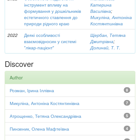
інструмент впливу на
Катерина
формування у дошкільників
Василівна
;
естетичного ставлення до
Микуліна, Антоніна
природи рідного краю
Костянтинівна
2022
Деякі особливості
Щербан, Тетяна
взаємовідносин у системі
Дмитрівна
;
"лікар-пацієнт"
Долинай, Т. Т.
Discover
Author
Розман, Ірина Іллівна
8
Микуліна, Антоніна Костянтинівна
7
Атрощенко, Тетяна Олександрівна
5
Пинзеник, Олена Мафтеївна
4