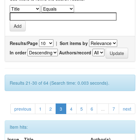
Results/Page
|
Sort items by
In order
Authors/record
Results 21-30 of 64 (Search time: 0.003 seconds).
previous
1
2
3
4
5
6
...
7
next
Item hits:
Issue
Title
Author(s)