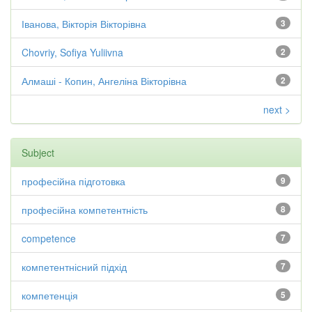
Іванова, Вікторія Вікторівна
3
Chovriy, Sofiya Yuliivna
2
Алмаші - Копин, Ангеліна Вікторівна
2
next >
Subject
професійна підготовка
9
професійна компетентність
8
competence
7
компетентнісний підхід
7
компетенція
5