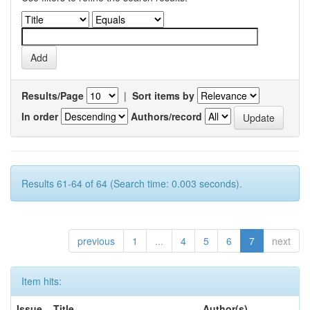
Results/Page
|
Sort items by
In order
Authors/record
Results 61-64 of 64 (Search time: 0.003 seconds).
previous
1
...
4
5
6
7
next
Item hits:
Issue
Title
Author(s)