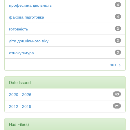
професійна діяльність
4
фахова підготовка
4
готовність
3
діти дошкільного віку
3
етнокультура
3
next >
Date issued
2020 - 2026
43
2012 - 2019
21
Has File(s)