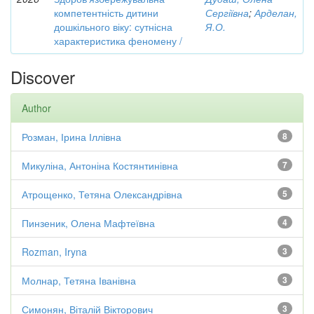
компетентність дитини
Сергіївна
;
Арделан,
дошкільного віку: сутнісна
Я.О.
характеристика феномену /
Discover
Author
Розман, Ірина Іллівна
8
Микуліна, Антоніна Костянтинівна
7
Атрощенко, Тетяна Олександрівна
5
Пинзеник, Олена Мафтеївна
4
Rozman, Iryna
3
Молнар, Тетяна Іванівна
3
Симонян, Віталій Вікторович
3