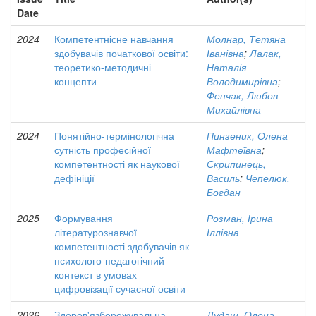
Date
2024
Компетентнісне навчання
Молнар, Тетяна
здобувачів початкової освіти:
Іванівна
;
Лалак,
теоретико-методичні
Наталія
концепти
Володимирівна
;
Фенчак, Любов
Михайлівна
2024
Понятійно-термінологічна
Пинзеник, Олена
сутність професійної
Мафтеївна
;
компетентності як наукової
Скрипинець,
дефініції
Василь
;
Чепелюк,
Богдан
2025
Формування
Розман, Ірина
літературознавчої
Іллівна
компетентності здобувачів як
психолого-педагогічний
контекст в умовах
цифровізації сучасної освіти
2026
Здоров'язбережувальна
Дудаш, Олена