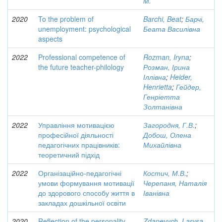
M.
2020
To the problem of
Barchi, Beat
;
Барчі,
unemployment: psychological
Беата Василівна
aspects
2022
Professional competence of
Rozman, Iryna
;
the future teacher-philology
Розман, Ірина
Іллівна
;
Heider,
Henrietta
;
Гейдер,
Генріетта
Золтанівна
2022
Управління мотивацією
Загородня, Г.В.
;
професійної діяльності
Добош, Олена
педагогічних працівників:
Михайлівна
теоретичний підхід
2022
Організаційно-педагогічні
Костич, М.В.
;
умови формування мотивації
Черепаня, Наталія
до здорового способу життя в
Іванівна
закладах дошкільної освіти
2020
Reflection of the personality-
Zdanevych, Larysa