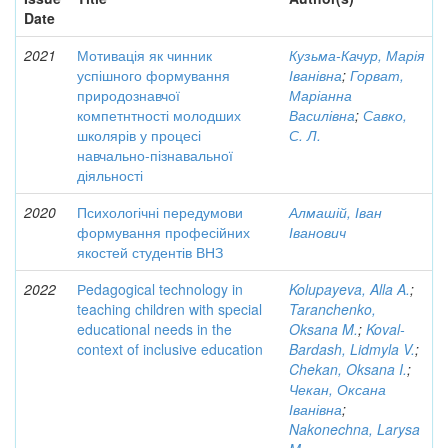
Date
2021
Мотивація як чинник
Кузьма-Качур, Марія
успішного формування
Іванівна
;
Горват,
природознавчої
Маріанна
компетнтності молодших
Василівна
;
Савко,
школярів у процесі
С. Л.
навчально-пізнавальної
діяльності
2020
Психологічні передумови
Алмашій, Іван
формування професійних
Іванович
якостей студентів ВНЗ
2022
Рedagogical technology in
Kolupayeva, Alla A.
;
teaching children with special
Taranchenko,
educational needs in the
Oksana M.
;
Koval-
context of inclusive education
Bardash, Lidmyla V.
;
Chekan, Oksana I.
;
Чекан, Оксана
Іванівна
;
Nakonechna, Larysa