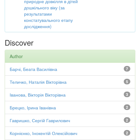
природне довкілля в дітей
дошкільного віку (за
результатами
констатувального етапу
дослідження)
Discover
Author
Барчі, Беата Василівна
7
Теличко, Наталія Вікторівна
5
Іванова, Вікторія Вікторівна
3
Брецко, Ірина Іванівна
2
Гавришко, Сергій Гаврилович
2
Корнієнко, Інокентій Олексійович
2