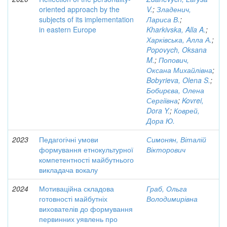
oriented approach by the
V.
;
Зладенич,
subjects of its implementation
Лариса В.
;
in eastern Europe
Kharkivska, Alla A.
;
Харківська, Алла А.
;
Popovych, Oksana
M.
;
Попович,
Оксана Михайлівна
;
Bobyrieva, Olena S.
;
Бобирєва, Олена
Сергіївна
;
Kovrei,
Dora Y.
;
Коврей,
Дора Ю.
2023
Педагогічні умови
Симонян, Віталій
формування етнокультурної
Вікторович
компетентності майбутнього
викладача вокалу
2024
Мотиваційна складова
Граб, Ольга
готовності майбутніх
Володимирівна
вихователів до формування
первинних уявлень про