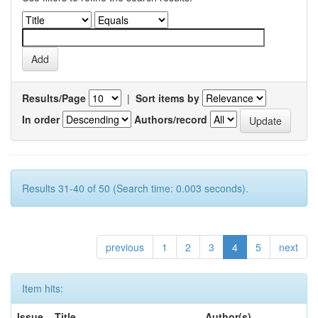
Results/Page
|
Sort items by
In order
Authors/record
Results 31-40 of 50 (Search time: 0.003 seconds).
previous
1
2
3
4
5
next
Item hits:
Issue
Title
Author(s)