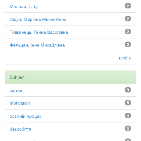
Молнар, Г. Д.
2
Сідун, Мар’яна Михайлівна
2
Товканець, Ганна Василівна
2
Фельцан, Інна Михайлівна
2
next >
Subject
мотив
9
motivation
5
освітній процес
4
безробіття
3